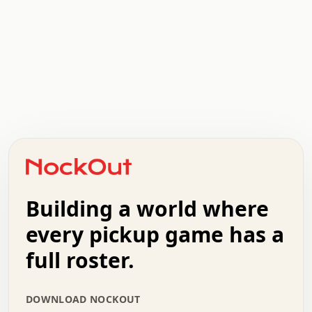
.   .   .   .   .   .   .   .   x   x   .   .   .   .   .
.   .   .   .   .   .   .   .   .   .   .   .   .   .   .
.   .   .   .   o   .   .   .   .   .   +   .   .   .   .
o   .   .   :   .   .   .   .   .   .   x   .   .   +   .
.   +   .   .   .   .   .   .   .   .   .   +   .   .   .
.   .   +   .   .   o   .   .   .   .   .   .   :   .   .
.   .   .   o   .   .   .   .   .   .   .   .   x   .   .
Building a world where
x   .   .   .   .   .   .   .   .   .   .   .   :   .   .
.   .   .   .   .   +   .   .   .   .   .   .   .   +   .
every pickup game has a
.   .   :   .   .   .   .   .   .   .   .   o   .   .   .
full roster.
.   .   .   x   .   .   .   .   .   .   :   .   .   o   .
.   .   .   .   .   :   .   .   .   .   o   .   .   .   .
.   +   .   .   :   .   .   .   .   .   .   .   .   .   x
DOWNLOAD NOCKOUT
.   .   .   .   .   .   .   .   :   .   .   .   .   .   +