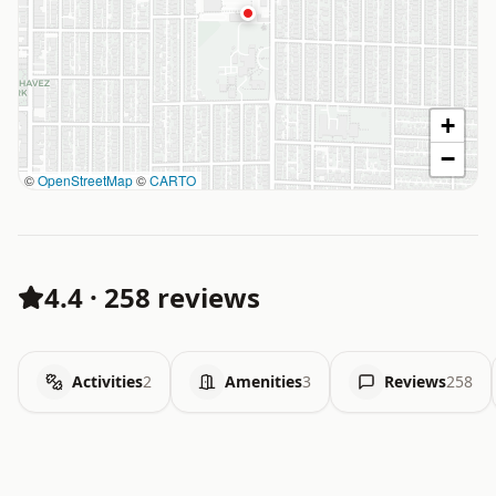
+
−
©
OpenStreetMap
©
CARTO
4.4
·
258 reviews
Activities
2
Amenities
3
Reviews
258