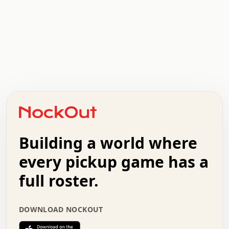
.   .   .   .   .   .   .   .   x   x   .   .   .   .   .
.   .   .   .   .   .   .   .   .   .   .   .   .   .   .
.   .   .   .   o   .   .   .   .   .   +   .   .   .   .
o   .   .   :   .   .   .   .   .   .   x   .   .   +   .
.   +   .   .   .   .   .   .   .   .   .   +   .   .   .
.   .   +   .   .   o   .   .   .   .   .   .   :   .   .
.   .   .   o   .   .   .   .   .   .   .   .   x   .   .
Building a world where
x   .   .   .   .   .   .   .   .   .   .   .   :   .   .
.   .   .   .   .   +   .   .   .   .   .   .   .   +   .
every pickup game has a
.   .   :   .   .   .   .   .   .   .   .   o   .   .   .
full roster.
.   .   .   x   .   .   .   .   .   .   :   .   .   o   .
.   .   .   .   .   :   .   .   .   .   o   .   .   .   .
.   +   .   .   :   .   .   .   .   .   .   .   .   .   x
DOWNLOAD NOCKOUT
.   .   .   .   .   .   .   .   :   .   .   .   .   .   +
.   .   .   .   .   .   .   .   +   .   .   x   .   .   .