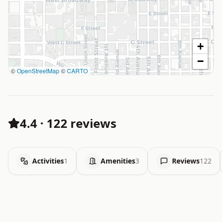
+
−
©
OpenStreetMap
©
CARTO
4.4
·
122 reviews
Activities
1
Amenities
3
Reviews
122