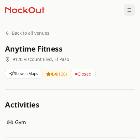
Togg
Back to all venues
Anytime Fitness
9120 Viscount Blvd, El Paso
Show in Maps
4.4
(
120
)
Closed
Activities
Gym