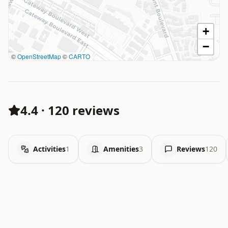
+
−
©
OpenStreetMap
©
CARTO
4.4
·
120 reviews
Activities
1
Amenities
3
Reviews
120