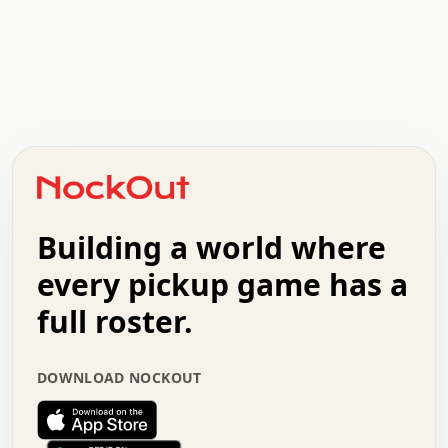
.   .   .   .   .   .   .   .   x   x   .   .   .   .   .
.   .   .   .   .   .   .   .   .   .   .   .   .   .   .
.   .   .   .   o   .   .   .   .   .   +   .   .   .   .
o   .   .   :   .   .   .   .   .   .   x   .   .   +   .
.   +   .   .   .   .   .   .   .   .   .   +   .   .   .
.   .   +   .   .   o   .   .   .   .   .   .   :   .   .
.   .   .   o   .   .   .   .   .   .   .   .   x   .   .
Building a world where
x   .   .   .   .   .   .   .   .   .   .   .   :   .   .
.   .   .   .   .   +   .   .   .   .   .   .   .   +   .
every pickup game has a
.   .   :   .   .   .   .   .   .   .   .   o   .   .   .
full roster.
.   .   .   x   .   .   .   .   .   .   :   .   .   o   .
.   .   .   .   .   :   .   .   .   .   o   .   .   .   .
.   +   .   .   :   .   .   .   .   .   .   .   .   .   x
DOWNLOAD NOCKOUT
.   .   .   .   .   .   .   .   :   .   .   .   .   .   +
.   .   .   .   .   .   .   .   +   .   .   x   .   .   .
.   .   .   .   .   .   :   +   .   .   .   .   .   o   .
.   .   .   .   .   .   .   .   .   .   .   .   .   .   .