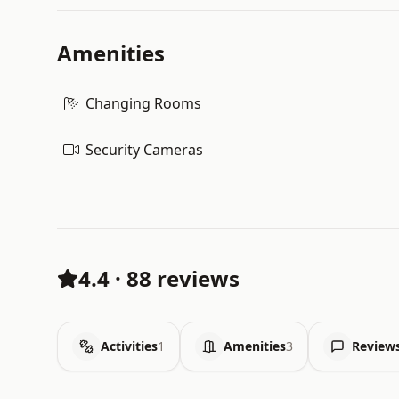
Amenities
Changing Rooms
Security Cameras
4.4
·
88 reviews
Activities
1
Amenities
3
Review