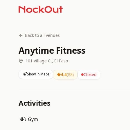
Back to all venues
Anytime Fitness
101 Village Ct, El Paso
Show in Maps
4.4
(
88
)
Closed
Activities
Gym