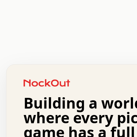
 .   .   .   .   .   .   .   .   x   x   .   .   .   .   
 .   .   .   .   .   .   .   .   .   .   .   .   .   .   
 .   .   .   .   o   .   .   .   .   .   +   .   .   .   
 o   .   .   :   .   .   .   .   .   .   x   .   .   +   
 .   +   .   .   .   .   .   .   .   .   .   +   .   .   
 .   .   +   .   .   o   .   .   .   .   .   .   :   .   
 .   .   .   o   .   .   .   .   .   .   .   .   x   .   
Building a worl
 x   .   .   .   .   .   .   .   .   .   .   .   :   .   
 .   .   .   .   .   +   .   .   .   .   .   .   .   +   
 .   .   :   .   .   .   .   .   .   .   .   o   .   .   
where every pi
 .   .   .   x   .   .   .   .   .   .   :   .   .   o   
 .   .   .   .   .   :   .   .   .   .   o   .   .   .   
game has a full
 .   +   .   .   :   .   .   .   .   .   .   .   .   .   
 .   .   .   .   .   .   .   .   :   .   .   .   .   .   