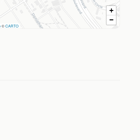
+
−
p
©
CARTO