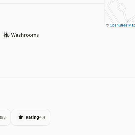
©
OpenStreetMa
Washrooms
s
88
Rating
4.4