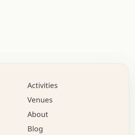
:   :   .   .   .   .   .   .   .   .   .   .   .   .   
.   .   .   :   .   .   +   .   .   o   .   .   x   .   
.   .   .   .   +   o   .   .   .   .   :   +   .   .   
.   .   .   .   o   .   .   .   .   .   .   .   .   .   
.   .   .   +   .   .   .   .   .   .   .   .   .   +   
.   .   .   .   .   .   .   .   .   x   .   .   .   .   
Activities
.   o   .   .   .   .   .   .   .   .   x   .   .   .   
.   .   .   o   .   .   .   x   .   .   .   .   .   .   
Venues
x   .   .   .   :   .   .   .   x   .   .   .   :   .   
o   .   .   .   +   .   .   .   .   .   .   .   .   x   
About
.   .   .   x   .   .   .   .   .   .   :   .   .   .   
.   .   .   .   .   .   +   .   .   .   .   x   .   .   
Blog
.   .   .   .   .   x   .   .   o   .   .   .   .   .   
.   .   .   .   .   .   .   .   .   .   .   .   .   .   