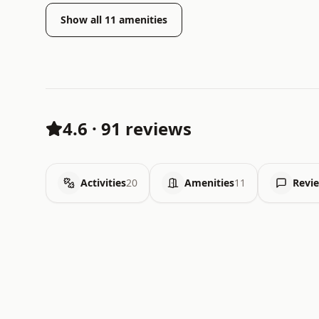
Show all
11
amenities
4.6
·
91 reviews
Activities
20
Amenities
11
Revi