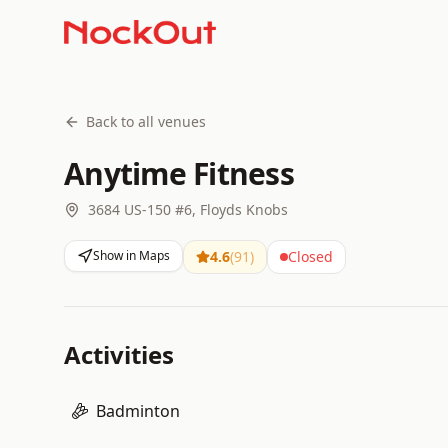
Back to all venues
Anytime Fitness
3684 US-150 #6, Floyds Knobs
Show in Maps
4.6
(
91
)
Closed
Activities
Badminton