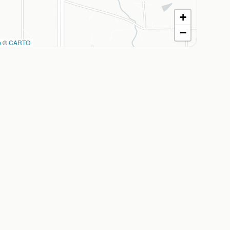
+
−
p
©
CARTO