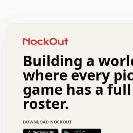
 .   .   .   .   .   .   .   .   x   x   .   .   .   .   
 .   .   .   .   .   .   .   .   .   .   .   .   .   .   
 .   .   .   .   o   .   .   .   .   .   +   .   .   .   
 o   .   .   :   .   .   .   .   .   .   x   .   .   +   
 .   +   .   .   .   .   .   .   .   .   .   +   .   .   
 .   .   +   .   .   o   .   .   .   .   .   .   :   .   
 .   .   .   o   .   .   .   .   .   .   .   .   x   .   
Building a worl
 x   .   .   .   .   .   .   .   .   .   .   .   :   .   
 .   .   .   .   .   +   .   .   .   .   .   .   .   +   
 .   .   :   .   .   .   .   .   .   .   .   o   .   .   
where every pi
 .   .   .   x   .   .   .   .   .   .   :   .   .   o   
 .   .   .   .   .   :   .   .   .   .   o   .   .   .   
game has a full
 .   +   .   .   :   .   .   .   .   .   .   .   .   .   
 .   .   .   .   .   .   .   .   :   .   .   .   .   .   
roster.
 .   .   .   .   .   .   .   .   +   .   .   x   .   .   
 .   .   .   .   .   .   :   +   .   .   .   .   .   o   
 .   .   .   .   .   .   .   .   .   .   .   .   .   .   
 .   .   .   :   o   .   .   .   .   .   .   .   +   .   
DOWNLOAD NOCKOUT
 .   .   o   .   .   .   .   x   .   .   .   .   .   .   
 :   .   .   .   .   .   .   .   .   .   +   .   .   .   