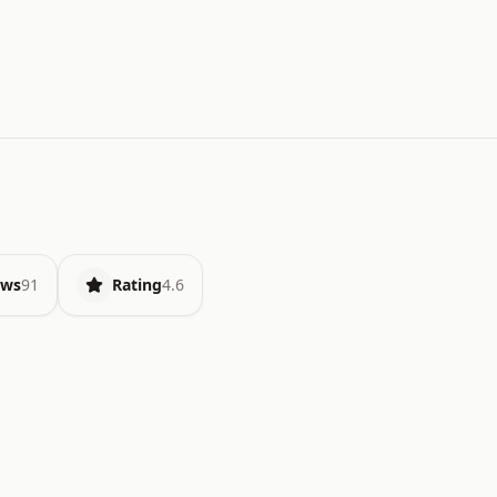
ews
91
Rating
4.6