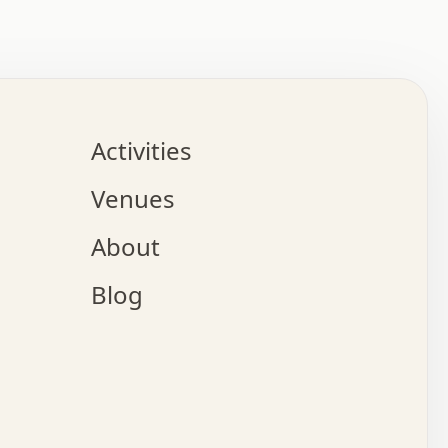
:   :   .   .   .   .   .   .   .   .   .   .   .   .   
.   .   .   :   .   .   +   .   .   o   .   .   x   .   
.   .   .   .   +   o   .   .   .   .   :   +   .   .   
.   .   .   .   o   .   .   .   .   .   .   .   .   .   
.   .   .   +   .   .   .   .   .   .   .   .   .   +   
.   .   .   .   .   .   .   .   .   x   .   .   .   .   
Activities
.   o   .   .   .   .   .   .   .   .   x   .   .   .   
.   .   .   o   .   .   .   x   .   .   .   .   .   .   
Venues
x   .   .   .   :   .   .   .   x   .   .   .   :   .   
o   .   .   .   +   .   .   .   .   .   .   .   .   x   
About
.   .   .   x   .   .   .   .   .   .   :   .   .   .   
.   .   .   .   .   .   +   .   .   .   .   x   .   .   
Blog
.   .   .   .   .   x   .   .   o   .   .   .   .   .   
.   .   .   .   .   .   .   .   .   .   .   .   .   .   
.   x   .   .   .   .   .   +   .   .   x   .   .   .   
.   .   .   .   .   +   o   .   .   .   .   .   x   .   
:   .   .   .   .   .   .   .   .   .   .   :   .   .   
.   +   .   .   .   .   .   .   .   :   .   .   .   .   
.   .   x   .   .   .   .   .   .   .   :   .   .   .   
.   .   x   :   x   .   .   .   .   .   .   .   .   +   