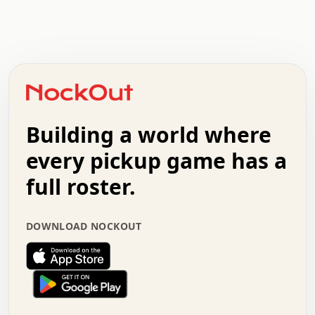
.   .   .   .   .   .   .   .   x   x   .   .   .   .   .
.   .   .   .   .   .   .   .   .   .   .   .   .   .   .
.   .   .   .   o   .   .   .   .   .   +   .   .   .   .
o   .   .   :   .   .   .   .   .   .   x   .   .   +   .
.   +   .   .   .   .   .   .   .   .   .   +   .   .   .
.   .   +   .   .   o   .   .   .   .   .   .   :   .   .
.   .   .   o   .   .   .   .   .   .   .   .   x   .   .
Building a world where
x   .   .   .   .   .   .   .   .   .   .   .   :   .   .
.   .   .   .   .   +   .   .   .   .   .   .   .   +   .
every pickup game has a
.   .   :   .   .   .   .   .   .   .   .   o   .   .   .
full roster.
.   .   .   x   .   .   .   .   .   .   :   .   .   o   .
.   .   .   .   .   :   .   .   .   .   o   .   .   .   .
.   +   .   .   :   .   .   .   .   .   .   .   .   .   x
DOWNLOAD NOCKOUT
.   .   .   .   .   .   .   .   :   .   .   .   .   .   +
.   .   .   .   .   .   .   .   +   .   .   x   .   .   .
.   .   .   .   .   .   :   +   .   .   .   .   .   o   .
.   .   .   .   .   .   .   .   .   .   .   .   .   .   .
.   .   .   :   o   .   .   .   .   .   .   .   +   .   .
.   .   o   .   .   .   .   x   .   .   .   .   .   .   .
:   .   .   .   .   .   .   .   .   .   +   .   .   .   .