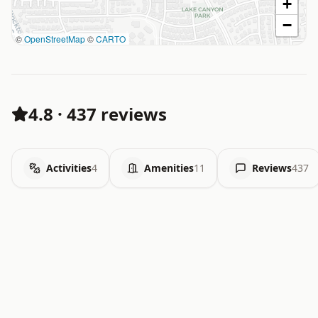
+
−
©
OpenStreetMap
©
CARTO
4.8
·
437 reviews
Activities
4
Amenities
11
Reviews
437