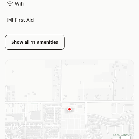
Wifi
First Aid
Show all
11
amenities