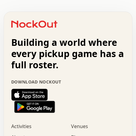
.   .   .   .   .   .   .   .   .   .   .   .   .   .   .
.   .   .   .   o   .   .   .   .   .   +   .   .   .   .
o   .   .   :   .   .   .   .   .   .   x   .   .   +   .
.   +   .   .   .   .   .   .   .   .   .   +   .   .   .
.   .   +   .   .   o   .   .   .   .   .   .   :   .   .
.   .   .   o   .   .   .   .   .   .   .   .   x   .   .
Building a world where
x   .   .   .   .   .   .   .   .   .   .   .   :   .   .
.   .   .   .   .   +   .   .   .   .   .   .   .   +   .
every pickup game has a
.   .   :   .   .   .   .   .   .   .   .   o   .   .   .
full roster.
.   .   .   x   .   .   .   .   .   .   :   .   .   o   .
.   .   .   .   .   :   .   .   .   .   o   .   .   .   .
.   +   .   .   :   .   .   .   .   .   .   .   .   .   x
DOWNLOAD NOCKOUT
.   .   .   .   .   .   .   .   :   .   .   .   .   .   +
.   .   .   .   .   .   .   .   +   .   .   x   .   .   .
.   .   .   .   .   .   :   +   .   .   .   .   .   o   .
.   .   .   .   .   .   .   .   .   .   .   .   .   .   .
.   .   .   :   o   .   .   .   .   .   .   .   +   .   .
.   .   o   .   .   .   .   x   .   .   .   .   .   .   .
:   .   .   .   .   .   .   .   .   .   +   .   .   .   .
Activities
Venues
.   +   .   o   .   .   .   .   o   .   .   .   .   o   .
.   .   .   .   .   x   +   .   .   .   .   .   .   .   .