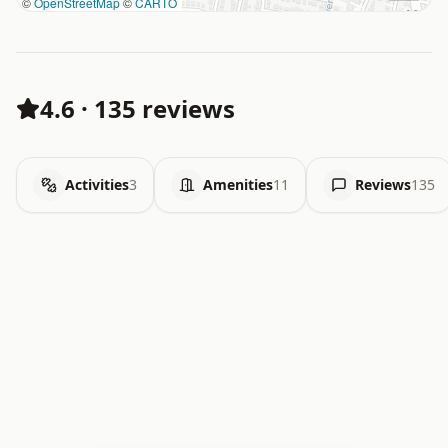
©
OpenStreetMap
©
CARTO
4.6
·
135 reviews
Activities
3
Amenities
11
Reviews
135
.   .   .   .   .   .   .   .   x   x   .   .   .   .   .