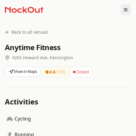
Togg
Back to all venues
Anytime Fitness
4265 Howard Ave, Kensington
Show in Maps
4.6
(
135
)
Closed
Activities
Cycling
Running