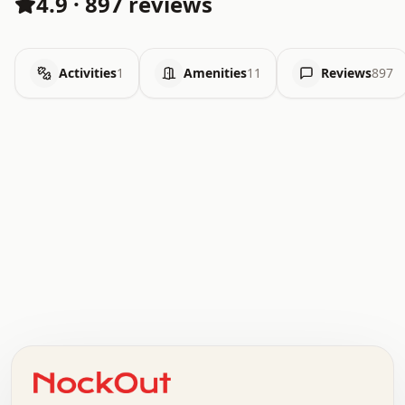
4.9
·
897 reviews
Activities
1
Amenities
11
Reviews
897
.   .   .   .   .   .   .   .   x   x   .   .   .   .   .
.   .   .   .   .   .   .   .   .   .   .   .   .   .   .
.   .   .   .   o   .   .   .   .   .   +   .   .   .   .
o   .   .   :   .   .   .   .   .   .   x   .   .   +   .
.   +   .   .   .   .   .   .   .   .   .   +   .   .   .
.   .   +   .   .   o   .   .   .   .   .   .   :   .   .