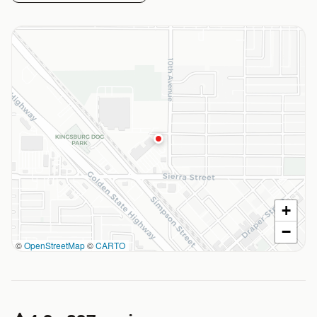
+
−
©
OpenStreetMap
©
CARTO