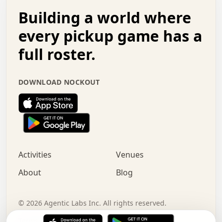
.   .   .   o   .   .   .   .   .   .   .   .   x   .   .
Building a world where
x   .   .   .   .   .   .   .   .   .   .   .   :   .   .
.   .   .   .   .   +   .   .   .   .   .   .   .   +   .
every pickup game has a
.   .   :   .   .   .   .   .   .   .   .   o   .   .   .
full roster.
.   .   .   x   .   .   .   .   .   .   :   .   .   o   .
.   .   .   .   .   :   .   .   .   .   o   .   .   .   .
.   +   .   .   :   .   .   .   .   .   .   .   .   .   x
DOWNLOAD NOCKOUT
.   .   .   .   .   .   .   .   :   .   .   .   .   .   +
.   .   .   .   .   .   .   .   +   .   .   x   .   .   .
.   .   .   .   .   .   :   +   .   .   .   .   .   o   .
.   .   .   .   .   .   .   .   .   .   .   .   .   .   .
.   .   .   :   o   .   .   .   .   .   .   .   +   .   .
.   .   o   .   .   .   .   x   .   .   .   .   .   .   .
:   .   .   .   .   .   .   .   .   .   +   .   .   .   .
Activities
Venues
.   +   .   o   .   .   .   .   o   .   .   .   .   o   .
.   .   .   .   .   x   +   .   .   .   .   .   .   .   .
About
Blog
.   .   +   .   .   .   .   .   .   .   .   :   .   x   .
+   .   .   .   .   .   .   .   .   .   .   .   .   .   .
.   .   .   x   .   o   .   +   .   :   .   .   .   .   .
©
2026
Agentic Labs Inc. All rights reserved.
.   .   .   .   .   .   .   .   .   .   .   .   .   .   
Terms of Service
Privacy Policy