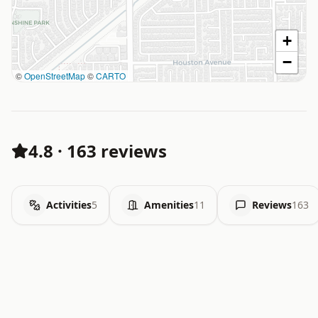
+
−
©
OpenStreetMap
©
CARTO
4.8
·
163 reviews
Activities
5
Amenities
11
Reviews
163