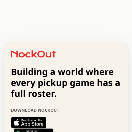
.   .   .   .   .   .   .   .   x   x   .   .   .   .   .
.   .   .   .   .   .   .   .   .   .   .   .   .   .   .
.   .   .   .   o   .   .   .   .   .   +   .   .   .   .
o   .   .   :   .   .   .   .   .   .   x   .   .   +   .
.   +   .   .   .   .   .   .   .   .   .   +   .   .   .
.   .   +   .   .   o   .   .   .   .   .   .   :   .   .
.   .   .   o   .   .   .   .   .   .   .   .   x   .   .
Building a world where
x   .   .   .   .   .   .   .   .   .   .   .   :   .   .
.   .   .   .   .   +   .   .   .   .   .   .   .   +   .
every pickup game has a
.   .   :   .   .   .   .   .   .   .   .   o   .   .   .
full roster.
.   .   .   x   .   .   .   .   .   .   :   .   .   o   .
.   .   .   .   .   :   .   .   .   .   o   .   .   .   .
.   +   .   .   :   .   .   .   .   .   .   .   .   .   x
DOWNLOAD NOCKOUT
.   .   .   .   .   .   .   .   :   .   .   .   .   .   +
.   .   .   .   .   .   .   .   +   .   .   x   .   .   .
.   .   .   .   .   .   :   +   .   .   .   .   .   o   .
.   .   .   .   .   .   .   .   .   .   .   .   .   .   .