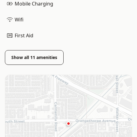
Mobile Charging
Wifi
First Aid
Show all
11
amenities