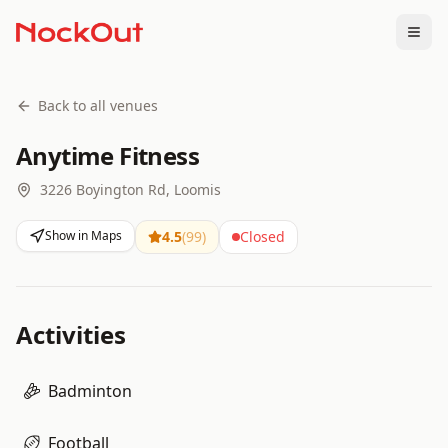
Togg
Back to all venues
Anytime Fitness
3226 Boyington Rd, Loomis
Show in Maps
4.5
(
99
)
Closed
Activities
Badminton
Football