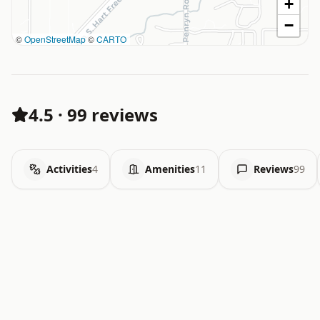
+
−
©
OpenStreetMap
©
CARTO
4.5
·
99 reviews
Activities
4
Amenities
11
Reviews
99