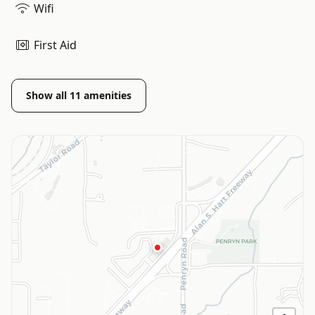
Wifi
First Aid
Show all
11
amenities