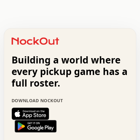
.   .   .   .   .   .   .   .   x   x   .   .   .   .   .
.   .   .   .   .   .   .   .   .   .   .   .   .   .   .
.   .   .   .   o   .   .   .   .   .   +   .   .   .   .
o   .   .   :   .   .   .   .   .   .   x   .   .   +   .
.   +   .   .   .   .   .   .   .   .   .   +   .   .   .
.   .   +   .   .   o   .   .   .   .   .   .   :   .   .
.   .   .   o   .   .   .   .   .   .   .   .   x   .   .
Building a world where
x   .   .   .   .   .   .   .   .   .   .   .   :   .   .
.   .   .   .   .   +   .   .   .   .   .   .   .   +   .
every pickup game has a
.   .   :   .   .   .   .   .   .   .   .   o   .   .   .
full roster.
.   .   .   x   .   .   .   .   .   .   :   .   .   o   .
.   .   .   .   .   :   .   .   .   .   o   .   .   .   .
.   +   .   .   :   .   .   .   .   .   .   .   .   .   x
DOWNLOAD NOCKOUT
.   .   .   .   .   .   .   .   :   .   .   .   .   .   +
.   .   .   .   .   .   .   .   +   .   .   x   .   .   .
.   .   .   .   .   .   :   +   .   .   .   .   .   o   .
.   .   .   .   .   .   .   .   .   .   .   .   .   .   .
.   .   .   :   o   .   .   .   .   .   .   .   +   .   .
.   .   o   .   .   .   .   x   .   .   .   .   .   .   .
:   .   .   .   .   .   .   .   .   .   +   .   .   .   .