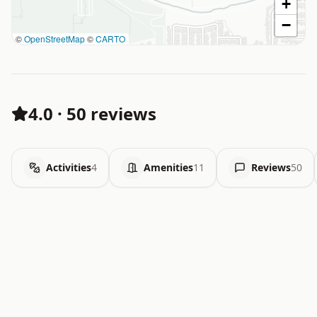
+
−
©
OpenStreetMap
©
CARTO
4.0
·
50 reviews
Activities
4
Amenities
11
Reviews
50