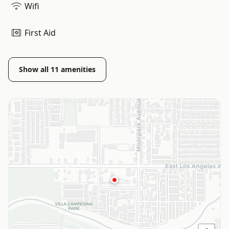
Wifi
First Aid
Show all
11
amenities