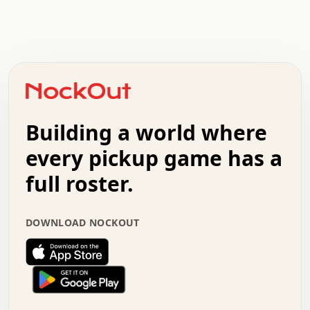
.   .   .   .   .   .   .   .   x   x   .   .   .   .   .
.   .   .   .   .   .   .   .   .   .   .   .   .   .   .
.   .   .   .   o   .   .   .   .   .   +   .   .   .   .
o   .   .   :   .   .   .   .   .   .   x   .   .   +   .
.   +   .   .   .   .   .   .   .   .   .   +   .   .   .
.   .   +   .   .   o   .   .   .   .   .   .   :   .   .
.   .   .   o   .   .   .   .   .   .   .   .   x   .   .
Building a world where
x   .   .   .   .   .   .   .   .   .   .   .   :   .   .
.   .   .   .   .   +   .   .   .   .   .   .   .   +   .
every pickup game has a
.   .   :   .   .   .   .   .   .   .   .   o   .   .   .
full roster.
.   .   .   x   .   .   .   .   .   .   :   .   .   o   .
.   .   .   .   .   :   .   .   .   .   o   .   .   .   .
.   +   .   .   :   .   .   .   .   .   .   .   .   .   x
DOWNLOAD NOCKOUT
.   .   .   .   .   .   .   .   :   .   .   .   .   .   +
.   .   .   .   .   .   .   .   +   .   .   x   .   .   .
.   .   .   .   .   .   :   +   .   .   .   .   .   o   .
.   .   .   .   .   .   .   .   .   .   .   .   .   .   .
.   .   .   :   o   .   .   .   .   .   .   .   +   .   .
.   .   o   .   .   .   .   x   .   .   .   .   .   .   .
:   .   .   .   .   .   .   .   .   .   +   .   .   .   .