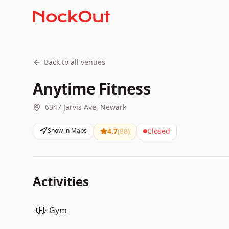
Back to all venues
Anytime Fitness
6347 Jarvis Ave, Newark
Show in Maps
4.7
(
88
)
Closed
Activities
Gym