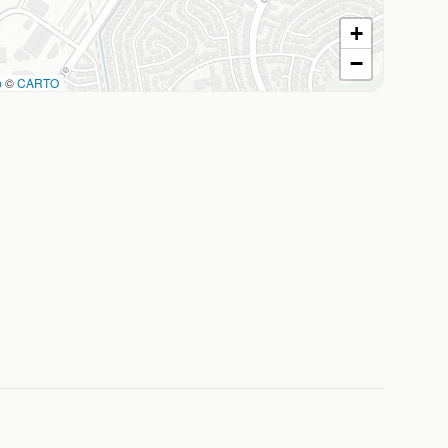
+
−
p
©
CARTO