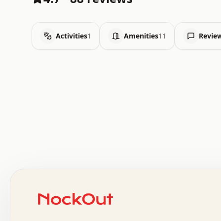
Activities
1
Amenities
11
Revie
 .   .   .   .   .   .   .   .   x   x   .   .   .   .   
 .   .   .   .   .   .   .   .   .   .   .   .   .   .   
 .   .   .   .   o   .   .   .   .   .   +   .   .   .   
 o   .   .   :   .   .   .   .   .   .   x   .   .   +   
 .   +   .   .   .   .   .   .   .   .   .   +   .   .   
 .   .   +   .   .   o   .   .   .   .   .   .   :   .   
 .   .   .   o   .   .   .   .   .   .   .   .   x   .   
 x   .   .   .   .   .   .   .   .   .   .   .   :   .   