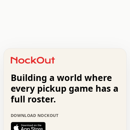
.   .   .   .   .   .   .   .   x   x   .   .   .   .   .
.   .   .   .   .   .   .   .   .   .   .   .   .   .   .
.   .   .   .   o   .   .   .   .   .   +   .   .   .   .
o   .   .   :   .   .   .   .   .   .   x   .   .   +   .
.   +   .   .   .   .   .   .   .   .   .   +   .   .   .
.   .   +   .   .   o   .   .   .   .   .   .   :   .   .
.   .   .   o   .   .   .   .   .   .   .   .   x   .   .
Building a world where
x   .   .   .   .   .   .   .   .   .   .   .   :   .   .
.   .   .   .   .   +   .   .   .   .   .   .   .   +   .
every pickup game has a
.   .   :   .   .   .   .   .   .   .   .   o   .   .   .
full roster.
.   .   .   x   .   .   .   .   .   .   :   .   .   o   .
.   .   .   .   .   :   .   .   .   .   o   .   .   .   .
.   +   .   .   :   .   .   .   .   .   .   .   .   .   x
DOWNLOAD NOCKOUT
.   .   .   .   .   .   .   .   :   .   .   .   .   .   +
.   .   .   .   .   .   .   .   +   .   .   x   .   .   .
.   .   .   .   .   .   :   +   .   .   .   .   .   o   .