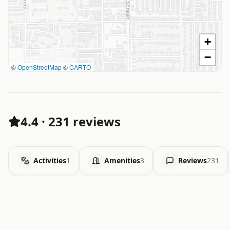
+
−
©
OpenStreetMap
©
CARTO
4.4
·
231 reviews
Activities
1
Amenities
3
Reviews
231