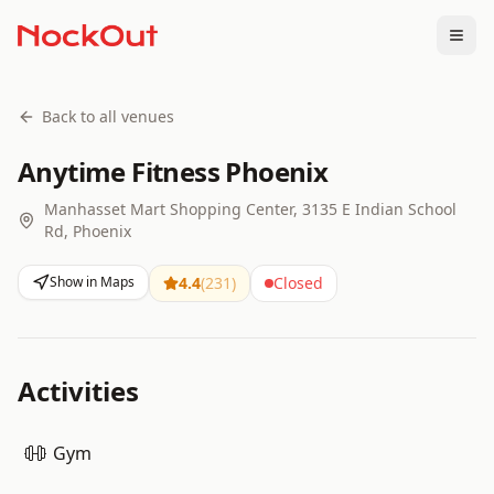
Togg
Back to all venues
Anytime Fitness Phoenix
Manhasset Mart Shopping Center, 3135 E Indian School
Rd, Phoenix
Show in Maps
4.4
(
231
)
Closed
Activities
Gym