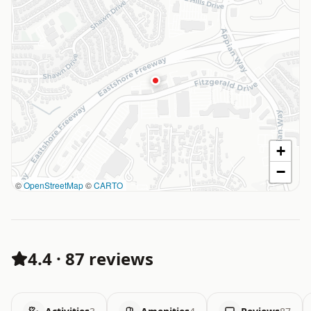
+
−
©
OpenStreetMap
©
CARTO
4.4
·
87 reviews