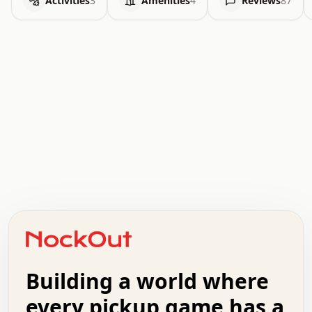
Activities
3
Amenities
4
Reviews
87
.   .   .   .   .   .   .   .   x   x   .   .   .   .   .
.   .   .   .   .   .   .   .   .   .   .   .   .   .   .
.   .   .   .   o   .   .   .   .   .   +   .   .   .   .
o   .   .   :   .   .   .   .   .   .   x   .   .   +   .
.   +   .   .   .   .   .   .   .   .   .   +   .   .   .
.   .   +   .   .   o   .   .   .   .   .   .   :   .   .
.   .   .   o   .   .   .   .   .   .   .   .   x   .   .
Building a world where
x   .   .   .   .   .   .   .   .   .   .   .   :   .   .
.   .   .   .   .   +   .   .   .   .   .   .   .   +   .
every pickup game has a