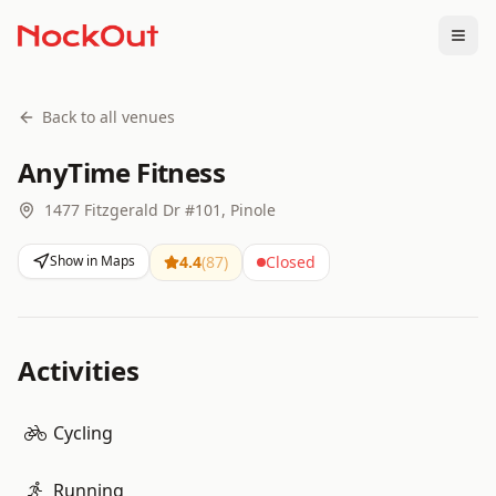
Togg
Back to all venues
AnyTime Fitness
1477 Fitzgerald Dr #101, Pinole
Show in Maps
4.4
(
87
)
Closed
Activities
Cycling
Running