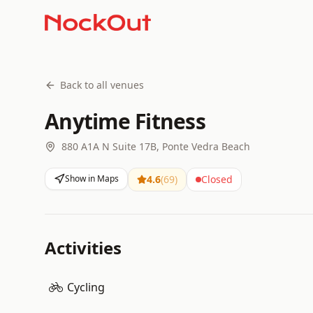
Back to all venues
Anytime Fitness
880 A1A N Suite 17B, Ponte Vedra Beach
Show in Maps
4.6
(
69
)
Closed
Activities
Cycling