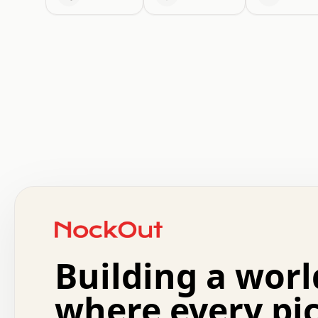
 .   .   .   .   .   .   .   .   x   x   .   .   .   .   
 .   .   .   .   .   .   .   .   .   .   .   .   .   .   
 .   .   .   .   o   .   .   .   .   .   +   .   .   .   
 o   .   .   :   .   .   .   .   .   .   x   .   .   +   
 .   +   .   .   .   .   .   .   .   .   .   +   .   .   
 .   .   +   .   .   o   .   .   .   .   .   .   :   .   
 .   .   .   o   .   .   .   .   .   .   .   .   x   .   
Building a worl
 x   .   .   .   .   .   .   .   .   .   .   .   :   .   
 .   .   .   .   .   +   .   .   .   .   .   .   .   +   
 .   .   :   .   .   .   .   .   .   .   .   o   .   .   
where every pi
 .   .   .   x   .   .   .   .   .   .   :   .   .   o   