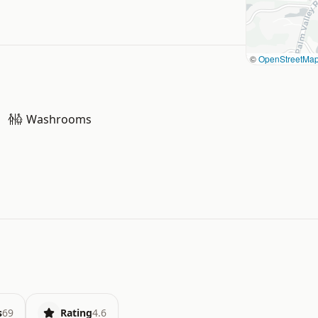
©
OpenStreetMa
Washrooms
s
69
Rating
4.6