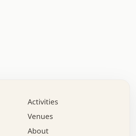
:   :   .   .   .   .   .   .   .   .   .   .   .   .   
.   .   .   :   .   .   +   .   .   o   .   .   x   .   
.   .   .   .   +   o   .   .   .   .   :   +   .   .   
.   .   .   .   o   .   .   .   .   .   .   .   .   .   
.   .   .   +   .   .   .   .   .   .   .   .   .   +   
.   .   .   .   .   .   .   .   .   x   .   .   .   .   
Activities
.   o   .   .   .   .   .   .   .   .   x   .   .   .   
.   .   .   o   .   .   .   x   .   .   .   .   .   .   
Venues
x   .   .   .   :   .   .   .   x   .   .   .   :   .   
o   .   .   .   +   .   .   .   .   .   .   .   .   x   
About
.   .   .   x   .   .   .   .   .   .   :   .   .   .   