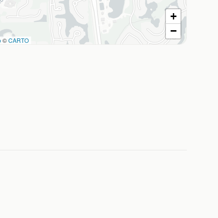
+
−
p
©
CARTO