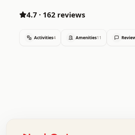
4.7
·
162 reviews
Activities
4
Amenities
11
Revie
 .   .   .   .   .   .   .   .   x   x   .   .   .   .   
 .   .   .   .   .   .   .   .   .   .   .   .   .   .   
 .   .   .   .   o   .   .   .   .   .   +   .   .   .   
 o   .   .   :   .   .   .   .   .   .   x   .   .   +   
 .   +   .   .   .   .   .   .   .   .   .   +   .   .   