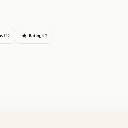
ws
162
Rating
4.7
.   o   .   .   .   .   .   +   +   .   .   .   .   .   
.   .   +   .   .   o   .   .   x   .   .   .   .   .   
.   .   :   .   .   .   .   .   .   .   .   .   .   x   
.   .   .   .   .   x   .   .   .   .   .   .   :   .   
.   .   .   .   .   .   .   +   .   .   .   .   .   .   