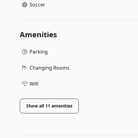
Soccer
Amenities
Parking
Changing Rooms
Wifi
Show all
11
amenities