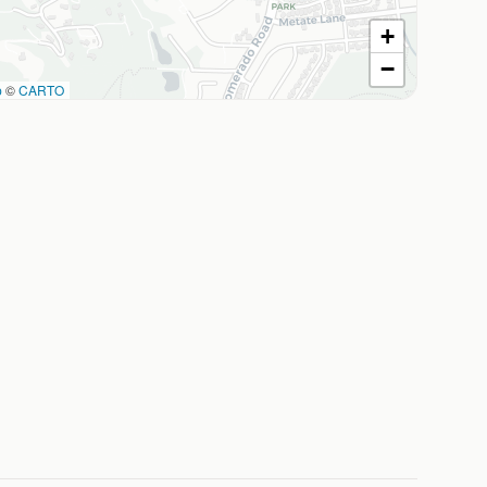
+
−
p
©
CARTO