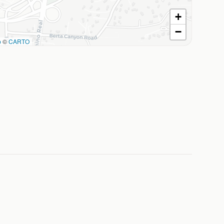
+
−
p
©
CARTO