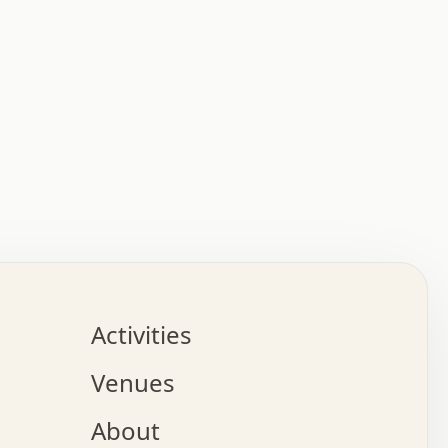
:   :   .   .   .   .   .   .   .   .   .   .   .   .   
.   .   .   :   .   .   +   .   .   o   .   .   x   .   
.   .   .   .   +   o   .   .   .   .   :   +   .   .   
.   .   .   .   o   .   .   .   .   .   .   .   .   .   
.   .   .   +   .   .   .   .   .   .   .   .   .   +   
.   .   .   .   .   .   .   .   .   x   .   .   .   .   
Activities
.   o   .   .   .   .   .   .   .   .   x   .   .   .   
.   .   .   o   .   .   .   x   .   .   .   .   .   .   
Venues
x   .   .   .   :   .   .   .   x   .   .   .   :   .   
o   .   .   .   +   .   .   .   .   .   .   .   .   x   
About
.   .   .   x   .   .   .   .   .   .   :   .   .   .   