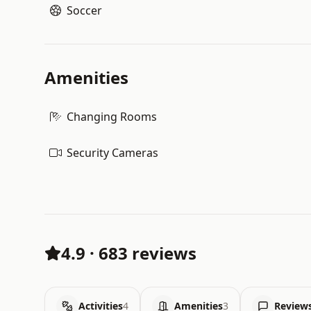
Soccer
Amenities
Changing Rooms
Security Cameras
4.9
·
683 reviews
Activities
4
Amenities
3
Review