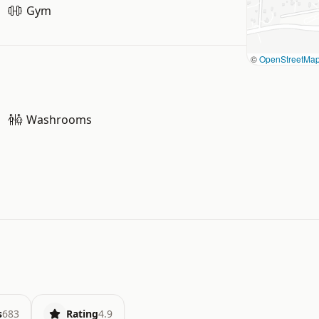
Gym
©
OpenStreetMa
Washrooms
s
683
Rating
4.9