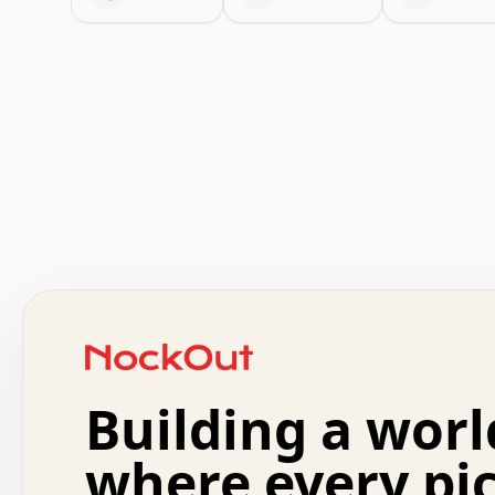
 .   .   .   .   .   .   .   .   x   x   .   .   .   .   
 .   .   .   .   .   .   .   .   .   .   .   .   .   .   
 .   .   .   .   o   .   .   .   .   .   +   .   .   .   
 o   .   .   :   .   .   .   .   .   .   x   .   .   +   
 .   +   .   .   .   .   .   .   .   .   .   +   .   .   
 .   .   +   .   .   o   .   .   .   .   .   .   :   .   
 .   .   .   o   .   .   .   .   .   .   .   .   x   .   
Building a worl
 x   .   .   .   .   .   .   .   .   .   .   .   :   .   
 .   .   .   .   .   +   .   .   .   .   .   .   .   +   
 .   .   :   .   .   .   .   .   .   .   .   o   .   .   
where every pi
 .   .   .   x   .   .   .   .   .   .   :   .   .   o   