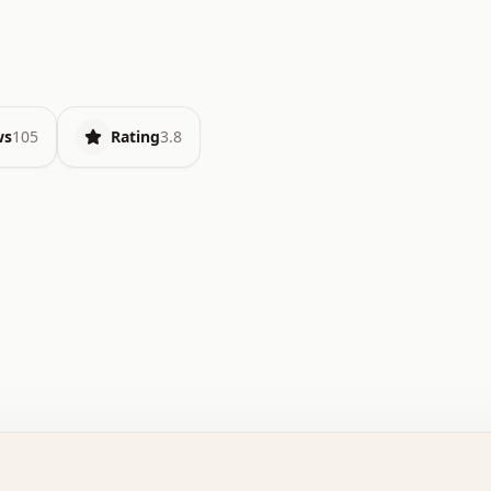
ws
105
Rating
3.8
.   o   .   .   .   .   .   +   +   .   .   .   .   .   
.   .   +   .   .   o   .   .   x   .   .   .   .   .   
.   .   :   .   .   .   .   .   .   .   .   .   .   x   
.   .   .   .   .   x   .   .   .   .   .   .   :   .   
.   .   .   .   .   .   .   +   .   .   .   .   .   .   