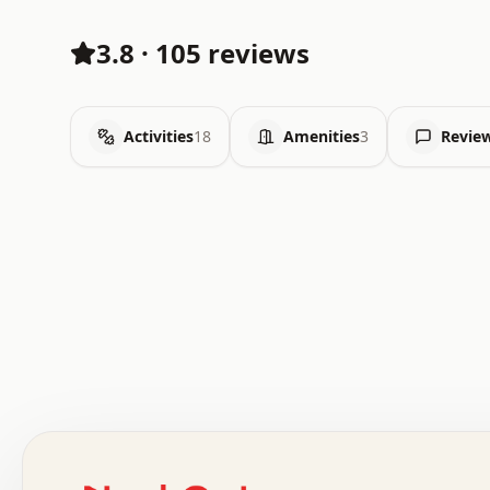
3.8
·
105 reviews
Activities
18
Amenities
3
Revie
 .   .   .   .   .   .   .   .   x   x   .   .   .   .   
 .   .   .   .   .   .   .   .   .   .   .   .   .   .   
 .   .   .   .   o   .   .   .   .   .   +   .   .   .   
 o   .   .   :   .   .   .   .   .   .   x   .   .   +   
 .   +   .   .   .   .   .   .   .   .   .   +   .   .   