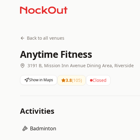
Back to all venues
Anytime Fitness
3191 B, Mission Inn Avenue Dining Area, Riverside
Show in Maps
3.8
(
105
)
Closed
Activities
Badminton