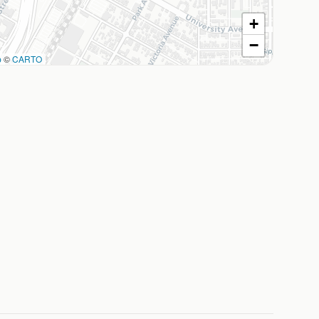
+
−
p
©
CARTO