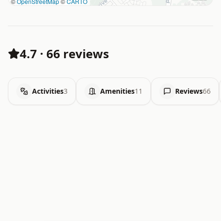
©
OpenStreetMap
©
CARTO
4.7
·
66 reviews
Activities
3
Amenities
11
Reviews
66
.   .   .   .   .   .   .   .   x   x   .   .   .   .   .