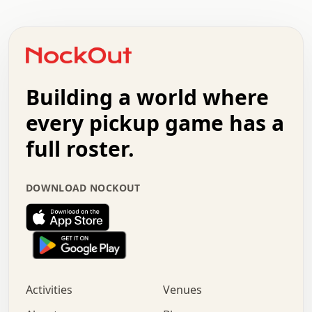
.   .   .   .   .   .   .   .   .   .   .   .   .   .   .
.   .   .   .   o   .   .   .   .   .   +   .   .   .   .
o   .   .   :   .   .   .   .   .   .   x   .   .   +   .
.   +   .   .   .   .   .   .   .   .   .   +   .   .   .
.   .   +   .   .   o   .   .   .   .   .   .   :   .   .
.   .   .   o   .   .   .   .   .   .   .   .   x   .   .
Building a world where
x   .   .   .   .   .   .   .   .   .   .   .   :   .   .
.   .   .   .   .   +   .   .   .   .   .   .   .   +   .
every pickup game has a
.   .   :   .   .   .   .   .   .   .   .   o   .   .   .
full roster.
.   .   .   x   .   .   .   .   .   .   :   .   .   o   .
.   .   .   .   .   :   .   .   .   .   o   .   .   .   .
.   +   .   .   :   .   .   .   .   .   .   .   .   .   x
DOWNLOAD NOCKOUT
.   .   .   .   .   .   .   .   :   .   .   .   .   .   +
.   .   .   .   .   .   .   .   +   .   .   x   .   .   .
.   .   .   .   .   .   :   +   .   .   .   .   .   o   .
.   .   .   .   .   .   .   .   .   .   .   .   .   .   .
.   .   .   :   o   .   .   .   .   .   .   .   +   .   .
.   .   o   .   .   .   .   x   .   .   .   .   .   .   .
:   .   .   .   .   .   .   .   .   .   +   .   .   .   .
Activities
Venues
.   +   .   o   .   .   .   .   o   .   .   .   .   o   .
.   .   .   .   .   x   +   .   .   .   .   .   .   .   .