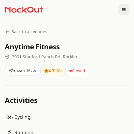
Togg
Back to all venues
Anytime Fitness
3001 Stanford Ranch Rd, Rocklin
Show in Maps
4.7
(
66
)
Closed
Activities
Cycling
Running