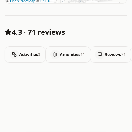
©
OpenStreetMap
©
CARTO
4.3
·
71 reviews
Activities
3
Amenities
11
Reviews
71
.   .   .   .   .   .   .   .   x   x   .   .   .   .   .