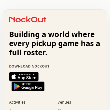
.   .   .   .   .   .   .   .   .   .   .   .   .   .   .
.   .   .   .   o   .   .   .   .   .   +   .   .   .   .
o   .   .   :   .   .   .   .   .   .   x   .   .   +   .
.   +   .   .   .   .   .   .   .   .   .   +   .   .   .
.   .   +   .   .   o   .   .   .   .   .   .   :   .   .
.   .   .   o   .   .   .   .   .   .   .   .   x   .   .
Building a world where
x   .   .   .   .   .   .   .   .   .   .   .   :   .   .
.   .   .   .   .   +   .   .   .   .   .   .   .   +   .
every pickup game has a
.   .   :   .   .   .   .   .   .   .   .   o   .   .   .
full roster.
.   .   .   x   .   .   .   .   .   .   :   .   .   o   .
.   .   .   .   .   :   .   .   .   .   o   .   .   .   .
.   +   .   .   :   .   .   .   .   .   .   .   .   .   x
DOWNLOAD NOCKOUT
.   .   .   .   .   .   .   .   :   .   .   .   .   .   +
.   .   .   .   .   .   .   .   +   .   .   x   .   .   .
.   .   .   .   .   .   :   +   .   .   .   .   .   o   .
.   .   .   .   .   .   .   .   .   .   .   .   .   .   .
.   .   .   :   o   .   .   .   .   .   .   .   +   .   .
.   .   o   .   .   .   .   x   .   .   .   .   .   .   .
:   .   .   .   .   .   .   .   .   .   +   .   .   .   .
Activities
Venues
.   +   .   o   .   .   .   .   o   .   .   .   .   o   .
.   .   .   .   .   x   +   .   .   .   .   .   .   .   .