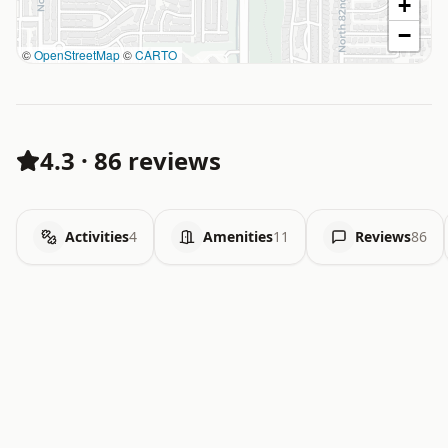
+
−
©
OpenStreetMap
©
CARTO
4.3
·
86 reviews
Activities
4
Amenities
11
Reviews
86