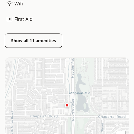
Wifi
First Aid
Show all
11
amenities