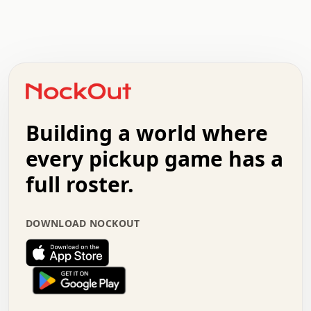
.   .   .   .   .   .   .   .   x   x   .   .   .   .   .
.   .   .   .   .   .   .   .   .   .   .   .   .   .   .
.   .   .   .   o   .   .   .   .   .   +   .   .   .   .
o   .   .   :   .   .   .   .   .   .   x   .   .   +   .
.   +   .   .   .   .   .   .   .   .   .   +   .   .   .
.   .   +   .   .   o   .   .   .   .   .   .   :   .   .
.   .   .   o   .   .   .   .   .   .   .   .   x   .   .
Building a world where
x   .   .   .   .   .   .   .   .   .   .   .   :   .   .
.   .   .   .   .   +   .   .   .   .   .   .   .   +   .
every pickup game has a
.   .   :   .   .   .   .   .   .   .   .   o   .   .   .
full roster.
.   .   .   x   .   .   .   .   .   .   :   .   .   o   .
.   .   .   .   .   :   .   .   .   .   o   .   .   .   .
.   +   .   .   :   .   .   .   .   .   .   .   .   .   x
DOWNLOAD NOCKOUT
.   .   .   .   .   .   .   .   :   .   .   .   .   .   +
.   .   .   .   .   .   .   .   +   .   .   x   .   .   .
.   .   .   .   .   .   :   +   .   .   .   .   .   o   .
.   .   .   .   .   .   .   .   .   .   .   .   .   .   .
.   .   .   :   o   .   .   .   .   .   .   .   +   .   .
.   .   o   .   .   .   .   x   .   .   .   .   .   .   .
:   .   .   .   .   .   .   .   .   .   +   .   .   .   .