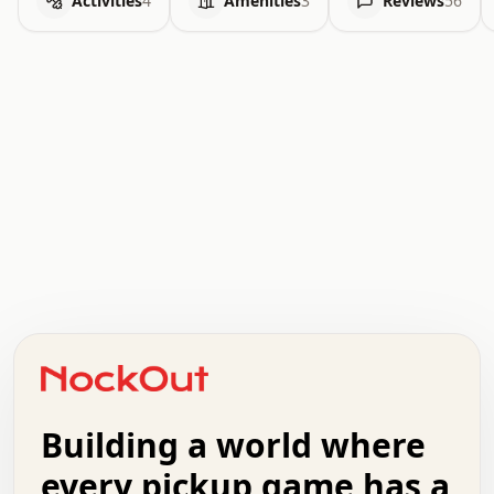
Activities
4
Amenities
3
Reviews
56
.   .   .   .   .   .   .   .   x   x   .   .   .   .   .
.   .   .   .   .   .   .   .   .   .   .   .   .   .   .
.   .   .   .   o   .   .   .   .   .   +   .   .   .   .
o   .   .   :   .   .   .   .   .   .   x   .   .   +   .
.   +   .   .   .   .   .   .   .   .   .   +   .   .   .
.   .   +   .   .   o   .   .   .   .   .   .   :   .   .
.   .   .   o   .   .   .   .   .   .   .   .   x   .   .
Building a world where
x   .   .   .   .   .   .   .   .   .   .   .   :   .   .
.   .   .   .   .   +   .   .   .   .   .   .   .   +   .
every pickup game has a