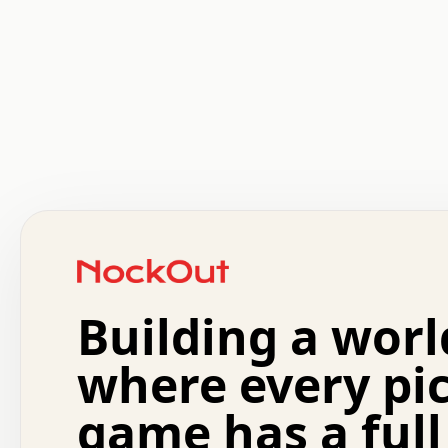
 .   .   .   .   .   .   .   .   x   x   .   .   .   .   
 .   .   .   .   .   .   .   .   .   .   .   .   .   .   
 .   .   .   .   o   .   .   .   .   .   +   .   .   .   
 o   .   .   :   .   .   .   .   .   .   x   .   .   +   
 .   +   .   .   .   .   .   .   .   .   .   +   .   .   
 .   .   +   .   .   o   .   .   .   .   .   .   :   .   
 .   .   .   o   .   .   .   .   .   .   .   .   x   .   
Building a worl
 x   .   .   .   .   .   .   .   .   .   .   .   :   .   
 .   .   .   .   .   +   .   .   .   .   .   .   .   +   
 .   .   :   .   .   .   .   .   .   .   .   o   .   .   
where every pi
 .   .   .   x   .   .   .   .   .   .   :   .   .   o   
 .   .   .   .   .   :   .   .   .   .   o   .   .   .   
game has a full
 .   +   .   .   :   .   .   .   .   .   .   .   .   .   
 .   .   .   .   .   .   .   .   :   .   .   .   .   .   