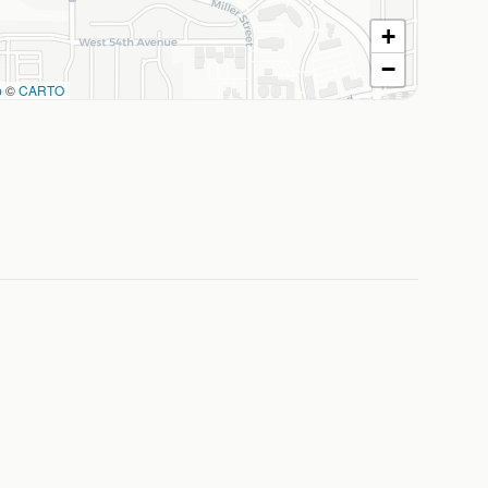
+
−
p
©
CARTO