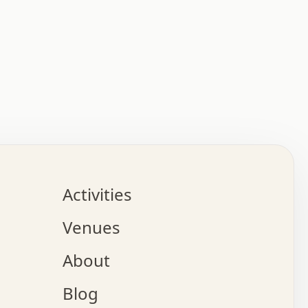
:   :   .   .   .   .   .   .   .   .   .   .   .   .   
.   .   .   :   .   .   +   .   .   o   .   .   x   .   
.   .   .   .   +   o   .   .   .   .   :   +   .   .   
.   .   .   .   o   .   .   .   .   .   .   .   .   .   
.   .   .   +   .   .   .   .   .   .   .   .   .   +   
.   .   .   .   .   .   .   .   .   x   .   .   .   .   
Activities
.   o   .   .   .   .   .   .   .   .   x   .   .   .   
.   .   .   o   .   .   .   x   .   .   .   .   .   .   
Venues
x   .   .   .   :   .   .   .   x   .   .   .   :   .   
o   .   .   .   +   .   .   .   .   .   .   .   .   x   
About
.   .   .   x   .   .   .   .   .   .   :   .   .   .   
.   .   .   .   .   .   +   .   .   .   .   x   .   .   
Blog
.   .   .   .   .   x   .   .   o   .   .   .   .   .   
.   .   .   .   .   .   .   .   .   .   .   .   .   .   