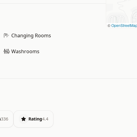
©
OpenStreetMa
Changing Rooms
Washrooms
s
336
Rating
4.4