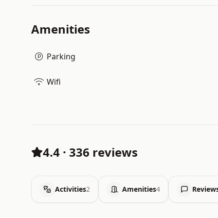
Amenities
Parking
Wifi
4.4
·
336 reviews
Activities
2
Amenities
4
Review