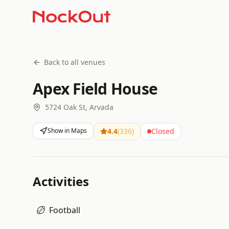
Back to all venues
Apex Field House
5724 Oak St, Arvada
Show in Maps
4.4
(
336
)
Closed
Activities
Football