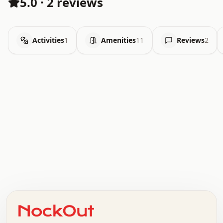
5.0
·
2 reviews
Activities
1
Amenities
11
Reviews
2
.   .   .   .   .   .   .   .   x   x   .   .   .   .   .
.   .   .   .   .   .   .   .   .   .   .   .   .   .   .
.   .   .   .   o   .   .   .   .   .   +   .   .   .   .
o   .   .   :   .   .   .   .   .   .   x   .   .   +   .
.   +   .   .   .   .   .   .   .   .   .   +   .   .   .
.   .   +   .   .   o   .   .   .   .   .   .   :   .   .