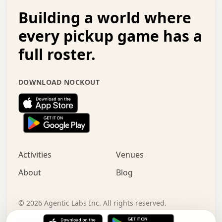
.   .   .   o   .   .   .   .   .   .   .   .   x   .   .
Building a world where
x   .   .   .   .   .   .   .   .   .   .   .   :   .   .
.   .   .   .   .   +   .   .   .   .   .   .   .   +   .
every pickup game has a
.   .   :   .   .   .   .   .   .   .   .   o   .   .   .
full roster.
.   .   .   x   .   .   .   .   .   .   :   .   .   o   .
.   .   .   .   .   :   .   .   .   .   o   .   .   .   .
.   +   .   .   :   .   .   .   .   .   .   .   .   .   x
DOWNLOAD NOCKOUT
.   .   .   .   .   .   .   .   :   .   .   .   .   .   +
.   .   .   .   .   .   .   .   +   .   .   x   .   .   .
.   .   .   .   .   .   :   +   .   .   .   .   .   o   .
.   .   .   .   .   .   .   .   .   .   .   .   .   .   .
.   .   .   :   o   .   .   .   .   .   .   .   +   .   .
.   .   o   .   .   .   .   x   .   .   .   .   .   .   .
:   .   .   .   .   .   .   .   .   .   +   .   .   .   .
Activities
Venues
.   +   .   o   .   .   .   .   o   .   .   .   .   o   .
.   .   .   .   .   x   +   .   .   .   .   .   .   .   .
About
Blog
.   .   +   .   .   .   .   .   .   .   .   :   .   x   .
+   .   .   .   .   .   .   .   .   .   .   .   .   .   .
.   .   .   x   .   o   .   +   .   :   .   .   .   .   .
©
2026
Agentic Labs Inc. All rights reserved.
.   .   .   .   .   .   .   .   .   .   .   .   .   .   
Terms of Service
Privacy Policy