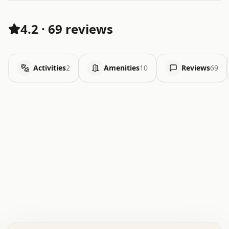
4.2
·
69 reviews
Activities
2
Amenities
10
Reviews
69
.   .   .   .   .   .   .   .   x   x   .   .   .   .   .
.   .   .   .   .   .   .   .   .   .   .   .   .   .   .
.   .   .   .   o   .   .   .   .   .   +   .   .   .   .