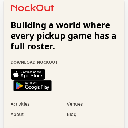
o   .   .   :   .   .   .   .   .   .   x   .   .   +   .
.   +   .   .   .   .   .   .   .   .   .   +   .   .   .
.   .   +   .   .   o   .   .   .   .   .   .   :   .   .
.   .   .   o   .   .   .   .   .   .   .   .   x   .   .
Building a world where
x   .   .   .   .   .   .   .   .   .   .   .   :   .   .
.   .   .   .   .   +   .   .   .   .   .   .   .   +   .
every pickup game has a
.   .   :   .   .   .   .   .   .   .   .   o   .   .   .
full roster.
.   .   .   x   .   .   .   .   .   .   :   .   .   o   .
.   .   .   .   .   :   .   .   .   .   o   .   .   .   .
.   +   .   .   :   .   .   .   .   .   .   .   .   .   x
DOWNLOAD NOCKOUT
.   .   .   .   .   .   .   .   :   .   .   .   .   .   +
.   .   .   .   .   .   .   .   +   .   .   x   .   .   .
.   .   .   .   .   .   :   +   .   .   .   .   .   o   .
.   .   .   .   .   .   .   .   .   .   .   .   .   .   .
.   .   .   :   o   .   .   .   .   .   .   .   +   .   .
.   .   o   .   .   .   .   x   .   .   .   .   .   .   .
:   .   .   .   .   .   .   .   .   .   +   .   .   .   .
Activities
Venues
.   +   .   o   .   .   .   .   o   .   .   .   .   o   .
.   .   .   .   .   x   +   .   .   .   .   .   .   .   .
About
Blog
.   .   +   .   .   .   .   .   .   .   .   :   .   x   .
+   .   .   .   .   .   .   .   .   .   .   .   .   .   .
.   .   .   x   .   o   .   +   .   :   .   .   .   .   .