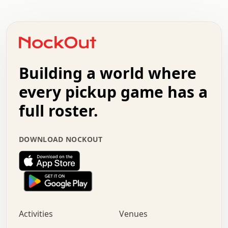
.   .   .   .   .   .   .   .   .   .   .   .   .   .   .
.   .   .   .   o   .   .   .   .   .   +   .   .   .   .
o   .   .   :   .   .   .   .   .   .   x   .   .   +   .
.   +   .   .   .   .   .   .   .   .   .   +   .   .   .
.   .   +   .   .   o   .   .   .   .   .   .   :   .   .
.   .   .   o   .   .   .   .   .   .   .   .   x   .   .
Building a world where
x   .   .   .   .   .   .   .   .   .   .   .   :   .   .
.   .   .   .   .   +   .   .   .   .   .   .   .   +   .
every pickup game has a
.   .   :   .   .   .   .   .   .   .   .   o   .   .   .
full roster.
.   .   .   x   .   .   .   .   .   .   :   .   .   o   .
.   .   .   .   .   :   .   .   .   .   o   .   .   .   .
.   +   .   .   :   .   .   .   .   .   .   .   .   .   x
DOWNLOAD NOCKOUT
.   .   .   .   .   .   .   .   :   .   .   .   .   .   +
.   .   .   .   .   .   .   .   +   .   .   x   .   .   .
.   .   .   .   .   .   :   +   .   .   .   .   .   o   .
.   .   .   .   .   .   .   .   .   .   .   .   .   .   .
.   .   .   :   o   .   .   .   .   .   .   .   +   .   .
.   .   o   .   .   .   .   x   .   .   .   .   .   .   .
:   .   .   .   .   .   .   .   .   .   +   .   .   .   .
Activities
Venues
.   +   .   o   .   .   .   .   o   .   .   .   .   o   .
.   .   .   .   .   x   +   .   .   .   .   .   .   .   .