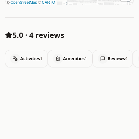
©
OpenStreetMap
©
CARTO
5.0
·
4 reviews
Activities
1
Amenities
1
Reviews
4
.   .   .   .   .   .   .   .   x   x   .   .   .   .   .