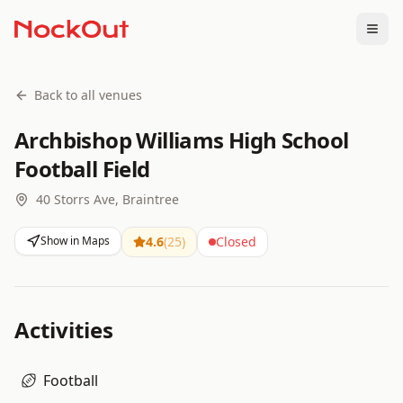
Togg
Back to all venues
Archbishop Williams High School
Football Field
40 Storrs Ave, Braintree
Show in Maps
4.6
(
25
)
Closed
Activities
Football