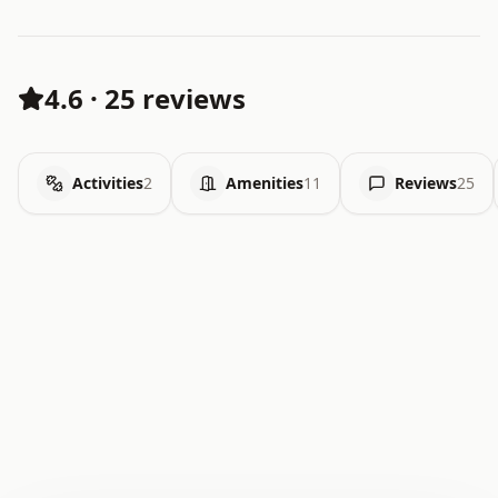
4.6
·
25 reviews
Activities
2
Amenities
11
Reviews
25
.   .   .   .   .   .   .   .   x   x   .   .   .   .   .
.   .   .   .   .   .   .   .   .   .   .   .   .   .   .