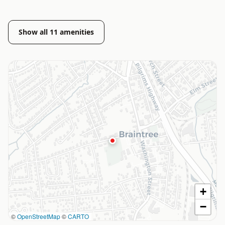
Show all
11
amenities
+
−
©
OpenStreetMap
©
CARTO