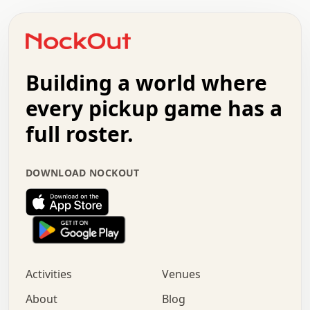
.   .   .   .   o   .   .   .   .   .   +   .   .   .   .
o   .   .   :   .   .   .   .   .   .   x   .   .   +   .
.   +   .   .   .   .   .   .   .   .   .   +   .   .   .
.   .   +   .   .   o   .   .   .   .   .   .   :   .   .
.   .   .   o   .   .   .   .   .   .   .   .   x   .   .
Building a world where
x   .   .   .   .   .   .   .   .   .   .   .   :   .   .
.   .   .   .   .   +   .   .   .   .   .   .   .   +   .
every pickup game has a
.   .   :   .   .   .   .   .   .   .   .   o   .   .   .
full roster.
.   .   .   x   .   .   .   .   .   .   :   .   .   o   .
.   .   .   .   .   :   .   .   .   .   o   .   .   .   .
.   +   .   .   :   .   .   .   .   .   .   .   .   .   x
DOWNLOAD NOCKOUT
.   .   .   .   .   .   .   .   :   .   .   .   .   .   +
.   .   .   .   .   .   .   .   +   .   .   x   .   .   .
.   .   .   .   .   .   :   +   .   .   .   .   .   o   .
.   .   .   .   .   .   .   .   .   .   .   .   .   .   .
.   .   .   :   o   .   .   .   .   .   .   .   +   .   .
.   .   o   .   .   .   .   x   .   .   .   .   .   .   .
:   .   .   .   .   .   .   .   .   .   +   .   .   .   .
Activities
Venues
.   +   .   o   .   .   .   .   o   .   .   .   .   o   .
.   .   .   .   .   x   +   .   .   .   .   .   .   .   .
About
Blog
.   .   +   .   .   .   .   .   .   .   .   :   .   x   .