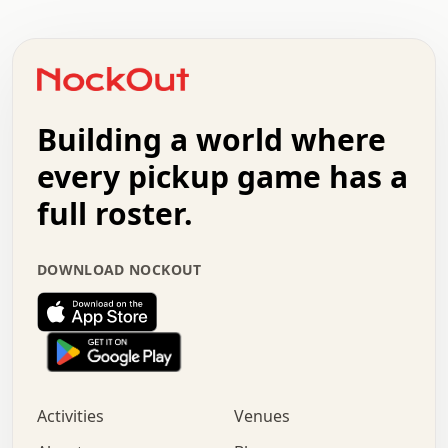
   .   .   .   .   .   .   .   .   .   .   .   .   .   .
   .   .   .   o   .   .   .   .   .   +   .   .   .   .
   .   .   :   .   .   .   .   .   .   x   .   .   +   .
   +   .   .   .   .   .   .   .   .   .   +   .   .   .
   .   +   .   .   o   .   .   .   .   .   .   :   .   .
   .   .   o   .   .   .   .   .   .   .   .   x   .   .
Building a world where
   .   .   .   .   .   .   .   .   .   .   .   :   .   .
   .   .   .   .   +   .   .   .   .   .   .   .   +   .
every pickup game has a
   .   :   .   .   .   .   .   .   .   .   o   .   .   .
full roster.
   .   .   x   .   .   .   .   .   .   :   .   .   o   .
   .   .   .   .   :   .   .   .   .   o   .   .   .   .
   +   .   .   :   .   .   .   .   .   .   .   .   .   x
   .   .   .   .   .   .   .   :   .   .   .   .   .   +
DOWNLOAD NOCKOUT
   .   .   .   .   .   .   .   +   .   .   x   .   .   .
   .   .   .   .   .   :   +   .   .   .   .   .   o   .
   .   .   .   .   .   .   .   .   .   .   .   .   .   .
   .   .   :   o   .   .   .   .   .   .   .   +   .   .
   .   o   .   .   .   .   x   .   .   .   .   .   .   .
   .   .   .   .   .   .   .   .   .   +   .   .   .   .
Activities
Venues
   +   .   o   .   .   .   .   o   .   .   .   .   o   .
   .   .   .   .   x   +   .   .   .   .   .   .   .   .