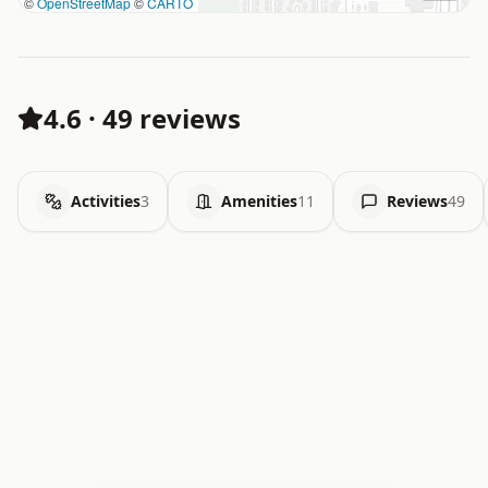
©
OpenStreetMap
©
CARTO
4.6
·
49 reviews
Activities
3
Amenities
11
Reviews
49
   .   .   .   .   .   .   .   x   x   .   .   .   .   .