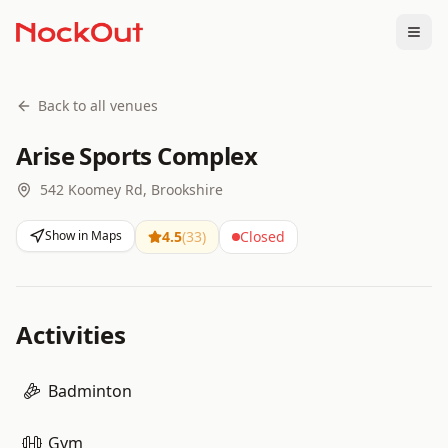
Togg
Back to all venues
Arise Sports Complex
542 Koomey Rd, Brookshire
Show in Maps
4.5
(
33
)
Closed
Activities
Badminton
Gym