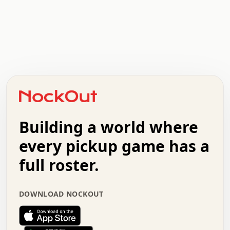
.   .   .   .   .   .   .   .   x   x   .   .   .   .   .
.   .   .   .   .   .   .   .   .   .   .   .   .   .   .
.   .   .   .   o   .   .   .   .   .   +   .   .   .   .
o   .   .   :   .   .   .   .   .   .   x   .   .   +   .
.   +   .   .   .   .   .   .   .   .   .   +   .   .   .
.   .   +   .   .   o   .   .   .   .   .   .   :   .   .
.   .   .   o   .   .   .   .   .   .   .   .   x   .   .
Building a world where
x   .   .   .   .   .   .   .   .   .   .   .   :   .   .
.   .   .   .   .   +   .   .   .   .   .   .   .   +   .
every pickup game has a
.   .   :   .   .   .   .   .   .   .   .   o   .   .   .
full roster.
.   .   .   x   .   .   .   .   .   .   :   .   .   o   .
.   .   .   .   .   :   .   .   .   .   o   .   .   .   .
.   +   .   .   :   .   .   .   .   .   .   .   .   .   x
DOWNLOAD NOCKOUT
.   .   .   .   .   .   .   .   :   .   .   .   .   .   +
.   .   .   .   .   .   .   .   +   .   .   x   .   .   .
.   .   .   .   .   .   :   +   .   .   .   .   .   o   .
.   .   .   .   .   .   .   .   .   .   .   .   .   .   .