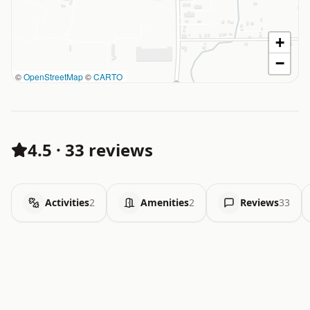
+
−
©
OpenStreetMap
©
CARTO
4.5
·
33 reviews
Activities
2
Amenities
2
Reviews
33