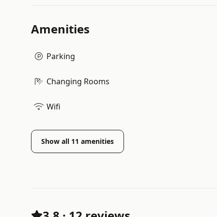
Amenities
Parking
Changing Rooms
Wifi
Show all
11
amenities
3.8
·
12 reviews