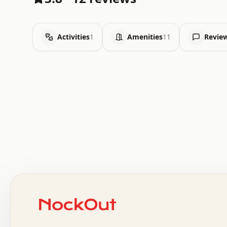
Activities
1
Amenities
11
Revie
 .   .   .   .   .   .   .   .   x   x   .   .   .   .   
 .   .   .   .   .   .   .   .   .   .   .   .   .   .   
 .   .   .   .   o   .   .   .   .   .   +   .   .   .   
 o   .   .   :   .   .   .   .   .   .   x   .   .   +   
 .   +   .   .   .   .   .   .   .   .   .   +   .   .   
 .   .   +   .   .   o   .   .   .   .   .   .   :   .   
 .   .   .   o   .   .   .   .   .   .   .   .   x   .   
 x   .   .   .   .   .   .   .   .   .   .   .   :   .   