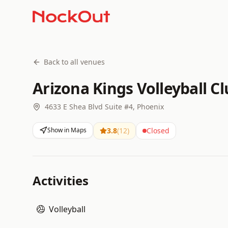
Back to all venues
Arizona Kings Volleyball C
4633 E Shea Blvd Suite #4, Phoenix
Show in Maps
3.8
(
12
)
Closed
Activities
Volleyball