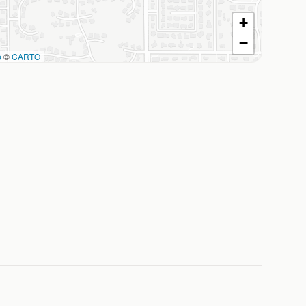
+
−
p
©
CARTO