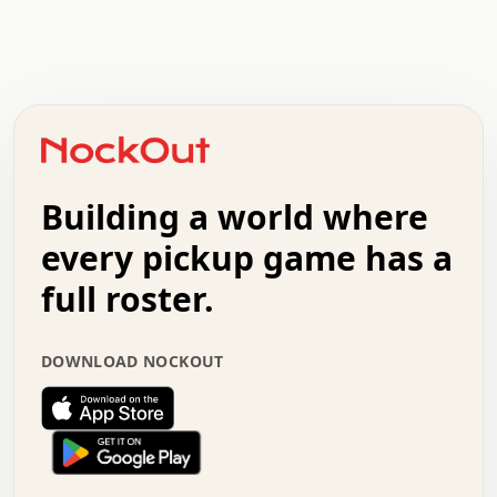
.   .   .   .   .   .   .   .   x   x   .   .   .   .   .
.   .   .   .   .   .   .   .   .   .   .   .   .   .   .
.   .   .   .   o   .   .   .   .   .   +   .   .   .   .
o   .   .   :   .   .   .   .   .   .   x   .   .   +   .
.   +   .   .   .   .   .   .   .   .   .   +   .   .   .
.   .   +   .   .   o   .   .   .   .   .   .   :   .   .
.   .   .   o   .   .   .   .   .   .   .   .   x   .   .
Building a world where
x   .   .   .   .   .   .   .   .   .   .   .   :   .   .
.   .   .   .   .   +   .   .   .   .   .   .   .   +   .
every pickup game has a
.   .   :   .   .   .   .   .   .   .   .   o   .   .   .
full roster.
.   .   .   x   .   .   .   .   .   .   :   .   .   o   .
.   .   .   .   .   :   .   .   .   .   o   .   .   .   .
.   +   .   .   :   .   .   .   .   .   .   .   .   .   x
DOWNLOAD NOCKOUT
.   .   .   .   .   .   .   .   :   .   .   .   .   .   +
.   .   .   .   .   .   .   .   +   .   .   x   .   .   .
.   .   .   .   .   .   :   +   .   .   .   .   .   o   .
.   .   .   .   .   .   .   .   .   .   .   .   .   .   .
.   .   .   :   o   .   .   .   .   .   .   .   +   .   .
.   .   o   .   .   .   .   x   .   .   .   .   .   .   .