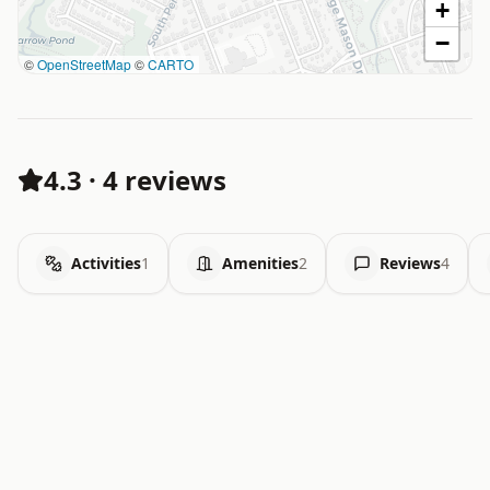
+
−
©
OpenStreetMap
©
CARTO
4.3
·
4 reviews
Activities
1
Amenities
2
Reviews
4