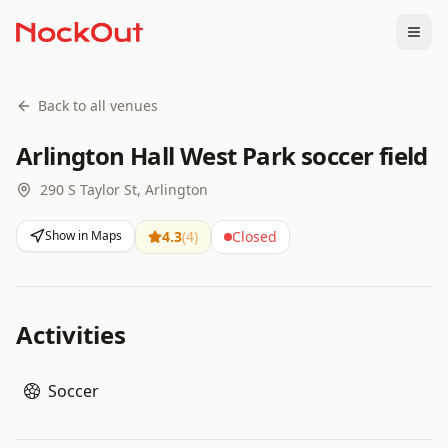
Togg
Back to all venues
Arlington Hall West Park soccer field
290 S Taylor St, Arlington
Show in Maps
4.3
(
4
)
Closed
Activities
Soccer