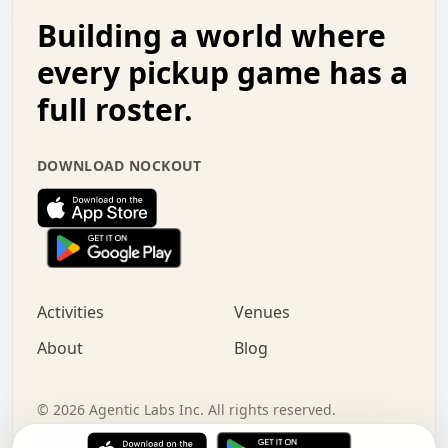
.   .   .   o   .   .   .   .   .   .   .   .   x   .   .
Building a world where
x   .   .   .   .   .   .   .   .   .   .   .   :   .   .
.   .   .   .   .   +   .   .   .   .   .   .   .   +   .
every pickup game has a
.   .   :   .   .   .   .   .   .   .   .   o   .   .   .
full roster.
.   .   .   x   .   .   .   .   .   .   :   .   .   o   .
.   .   .   .   .   :   .   .   .   .   o   .   .   .   .
.   +   .   .   :   .   .   .   .   .   .   .   .   .   x
DOWNLOAD NOCKOUT
.   .   .   .   .   .   .   .   :   .   .   .   .   .   +
.   .   .   .   .   .   .   .   +   .   .   x   .   .   .
.   .   .   .   .   .   :   +   .   .   .   .   .   o   .
.   .   .   .   .   .   .   .   .   .   .   .   .   .   .
.   .   .   :   o   .   .   .   .   .   .   .   +   .   .
.   .   o   .   .   .   .   x   .   .   .   .   .   .   .
:   .   .   .   .   .   .   .   .   .   +   .   .   .   .
Activities
Venues
.   +   .   o   .   .   .   .   o   .   .   .   .   o   .
.   .   .   .   .   x   +   .   .   .   .   .   .   .   .
About
Blog
.   .   +   .   .   .   .   .   .   .   .   :   .   x   .
+   .   .   .   .   .   .   .   .   .   .   .   .   .   .
.   .   .   x   .   o   .   +   .   :   .   .   .   .   .
©
2026
Agentic Labs Inc. All rights reserved.
.   .   .   .   .   .   .   .   .   .   .   .   .   .   
Terms of Service
Privacy Policy