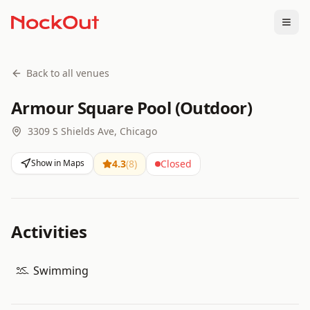
Togg
Back to all venues
Armour Square Pool (Outdoor)
3309 S Shields Ave, Chicago
Show in Maps
4.3
(
8
)
Closed
Activities
Swimming