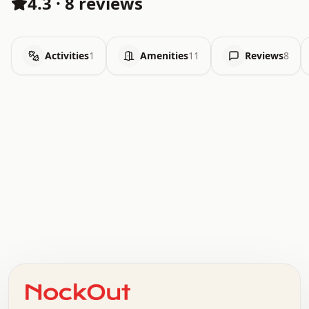
4.3
·
8 reviews
Activities
1
Amenities
11
Reviews
8
.   .   .   .   .   .   .   .   x   x   .   .   .   .   .
.   .   .   .   .   .   .   .   .   .   .   .   .   .   .
.   .   .   .   o   .   .   .   .   .   +   .   .   .   .
o   .   .   :   .   .   .   .   .   .   x   .   .   +   .
.   +   .   .   .   .   .   .   .   .   .   +   .   .   .
.   .   +   .   .   o   .   .   .   .   .   .   :   .   .