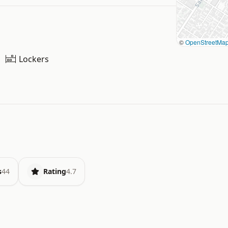
©
OpenStreetMa
Lockers
s
44
Rating
4.7