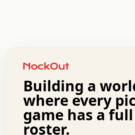
 .   .   .   .   .   .   .   .   x   x   .   .   .   .   
 .   .   .   .   .   .   .   .   .   .   .   .   .   .   
 .   .   .   .   o   .   .   .   .   .   +   .   .   .   
 o   .   .   :   .   .   .   .   .   .   x   .   .   +   
 .   +   .   .   .   .   .   .   .   .   .   +   .   .   
 .   .   +   .   .   o   .   .   .   .   .   .   :   .   
 .   .   .   o   .   .   .   .   .   .   .   .   x   .   
Building a worl
 x   .   .   .   .   .   .   .   .   .   .   .   :   .   
 .   .   .   .   .   +   .   .   .   .   .   .   .   +   
 .   .   :   .   .   .   .   .   .   .   .   o   .   .   
where every pi
 .   .   .   x   .   .   .   .   .   .   :   .   .   o   
 .   .   .   .   .   :   .   .   .   .   o   .   .   .   
game has a full
 .   +   .   .   :   .   .   .   .   .   .   .   .   .   
 .   .   .   .   .   .   .   .   :   .   .   .   .   .   
roster.
 .   .   .   .   .   .   .   .   +   .   .   x   .   .   
 .   .   .   .   .   .   :   +   .   .   .   .   .   o   