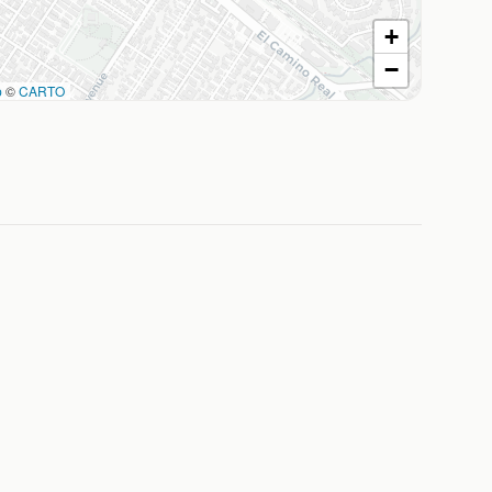
+
−
p
©
CARTO