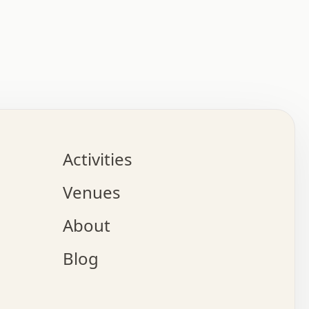
:   :   .   .   .   .   .   .   .   .   .   .   .   .   
.   .   .   :   .   .   +   .   .   o   .   .   x   .   
.   .   .   .   +   o   .   .   .   .   :   +   .   .   
.   .   .   .   o   .   .   .   .   .   .   .   .   .   
.   .   .   +   .   .   .   .   .   .   .   .   .   +   
.   .   .   .   .   .   .   .   .   x   .   .   .   .   
Activities
.   o   .   .   .   .   .   .   .   .   x   .   .   .   
.   .   .   o   .   .   .   x   .   .   .   .   .   .   
Venues
x   .   .   .   :   .   .   .   x   .   .   .   :   .   
o   .   .   .   +   .   .   .   .   .   .   .   .   x   
About
.   .   .   x   .   .   .   .   .   .   :   .   .   .   
.   .   .   .   .   .   +   .   .   .   .   x   .   .   
Blog
.   .   .   .   .   x   .   .   o   .   .   .   .   .   
.   .   .   .   .   .   .   .   .   .   .   .   .   .   
.   x   .   .   .   .   .   +   .   .   x   .   .   .   
.   .   .   .   .   +   o   .   .   .   .   .   x   .   