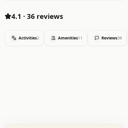
4.1
·
36 reviews
Activities
2
Amenities
11
Reviews
36
.   .   .   .   .   .   .   .   x   x   .   .   .   .   .
.   .   .   .   .   .   .   .   .   .   .   .   .   .   .
.   .   .   .   o   .   .   .   .   .   +   .   .   .   .