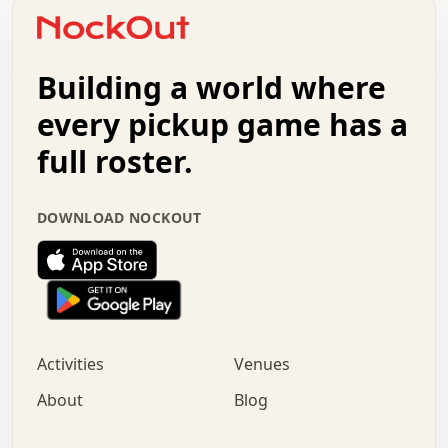
o   .   .   :   .   .   .   .   .   .   x   .   .   +   .
.   +   .   .   .   .   .   .   .   .   .   +   .   .   .
.   .   +   .   .   o   .   .   .   .   .   .   :   .   .
.   .   .   o   .   .   .   .   .   .   .   .   x   .   .
Building a world where
x   .   .   .   .   .   .   .   .   .   .   .   :   .   .
.   .   .   .   .   +   .   .   .   .   .   .   .   +   .
every pickup game has a
.   .   :   .   .   .   .   .   .   .   .   o   .   .   .
full roster.
.   .   .   x   .   .   .   .   .   .   :   .   .   o   .
.   .   .   .   .   :   .   .   .   .   o   .   .   .   .
.   +   .   .   :   .   .   .   .   .   .   .   .   .   x
DOWNLOAD NOCKOUT
.   .   .   .   .   .   .   .   :   .   .   .   .   .   +
.   .   .   .   .   .   .   .   +   .   .   x   .   .   .
.   .   .   .   .   .   :   +   .   .   .   .   .   o   .
.   .   .   .   .   .   .   .   .   .   .   .   .   .   .
.   .   .   :   o   .   .   .   .   .   .   .   +   .   .
.   .   o   .   .   .   .   x   .   .   .   .   .   .   .
:   .   .   .   .   .   .   .   .   .   +   .   .   .   .
Activities
Venues
.   +   .   o   .   .   .   .   o   .   .   .   .   o   .
.   .   .   .   .   x   +   .   .   .   .   .   .   .   .
About
Blog
.   .   +   .   .   .   .   .   .   .   .   :   .   x   .
+   .   .   .   .   .   .   .   .   .   .   .   .   .   .
.   .   .   x   .   o   .   +   .   :   .   .   .   .   .