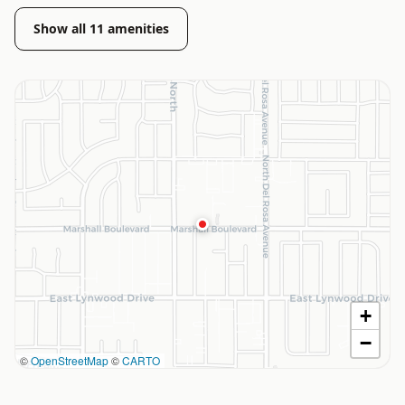
Show all
11
amenities
+
−
©
OpenStreetMap
©
CARTO