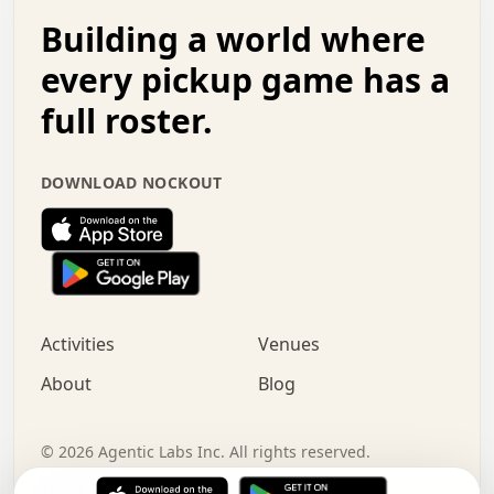
.   .   .   o   .   .   .   .   .   .   .   .   x   .   .
Building a world where
x   .   .   .   .   .   .   .   .   .   .   .   :   .   .
.   .   .   .   .   +   .   .   .   .   .   .   .   +   .
every pickup game has a
.   .   :   .   .   .   .   .   .   .   .   o   .   .   .
full roster.
.   .   .   x   .   .   .   .   .   .   :   .   .   o   .
.   .   .   .   .   :   .   .   .   .   o   .   .   .   .
.   +   .   .   :   .   .   .   .   .   .   .   .   .   x
DOWNLOAD NOCKOUT
.   .   .   .   .   .   .   .   :   .   .   .   .   .   +
.   .   .   .   .   .   .   .   +   .   .   x   .   .   .
.   .   .   .   .   .   :   +   .   .   .   .   .   o   .
.   .   .   .   .   .   .   .   .   .   .   .   .   .   .
.   .   .   :   o   .   .   .   .   .   .   .   +   .   .
.   .   o   .   .   .   .   x   .   .   .   .   .   .   .
:   .   .   .   .   .   .   .   .   .   +   .   .   .   .
Activities
Venues
.   +   .   o   .   .   .   .   o   .   .   .   .   o   .
.   .   .   .   .   x   +   .   .   .   .   .   .   .   .
About
Blog
.   .   +   .   .   .   .   .   .   .   .   :   .   x   .
+   .   .   .   .   .   .   .   .   .   .   .   .   .   .
.   .   .   x   .   o   .   +   .   :   .   .   .   .   .
©
2026
Agentic Labs Inc. All rights reserved.
.   .   .   .   .   .   .   .   .   .   .   .   .   .   
Terms of Service
Privacy Policy