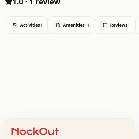
1.0
·
1 review
Activities
1
Amenities
11
Reviews
1
.   .   .   .   .   .   .   .   x   x   .   .   .   .   .
.   .   .   .   .   .   .   .   .   .   .   .   .   .   .
.   .   .   .   o   .   .   .   .   .   +   .   .   .   .
o   .   .   :   .   .   .   .   .   .   x   .   .   +   .
.   +   .   .   .   .   .   .   .   .   .   +   .   .   .
.   .   +   .   .   o   .   .   .   .   .   .   :   .   .