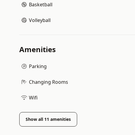
Basketball
Volleyball
Amenities
Parking
Changing Rooms
Wifi
Show all
11
amenities