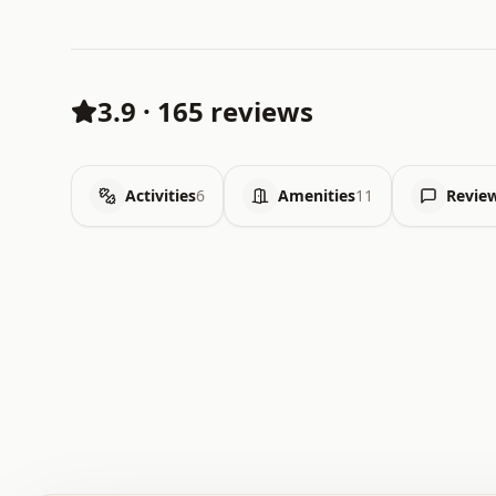
3.9
·
165 reviews
Activities
6
Amenities
11
Revie
 .   .   .   .   .   .   .   .   x   x   .   .   .   .   
 .   .   .   .   .   .   .   .   .   .   .   .   .   .   
 .   .   .   .   o   .   .   .   .   .   +   .   .   .   