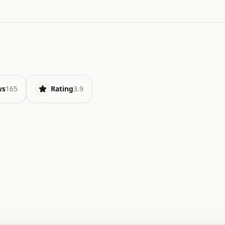
ws
165
Rating
3.9
.   o   .   .   .   .   .   +   +   .   .   .   .   .   
.   .   +   .   .   o   .   .   x   .   .   .   .   .   
.   .   :   .   .   .   .   .   .   .   .   .   .   x   