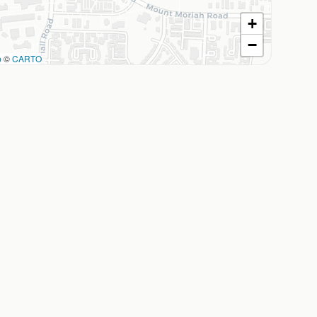
+
−
p
©
CARTO