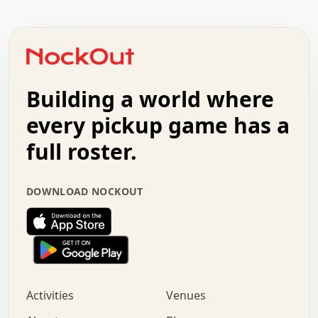
.   .   .   .   .   .   .   .   .   .   .   .   .   .   .
.   .   .   .   o   .   .   .   .   .   +   .   .   .   .
o   .   .   :   .   .   .   .   .   .   x   .   .   +   .
.   +   .   .   .   .   .   .   .   .   .   +   .   .   .
.   .   +   .   .   o   .   .   .   .   .   .   :   .   .
.   .   .   o   .   .   .   .   .   .   .   .   x   .   .
Building a world where
x   .   .   .   .   .   .   .   .   .   .   .   :   .   .
.   .   .   .   .   +   .   .   .   .   .   .   .   +   .
every pickup game has a
.   .   :   .   .   .   .   .   .   .   .   o   .   .   .
full roster.
.   .   .   x   .   .   .   .   .   .   :   .   .   o   .
.   .   .   .   .   :   .   .   .   .   o   .   .   .   .
.   +   .   .   :   .   .   .   .   .   .   .   .   .   x
DOWNLOAD NOCKOUT
.   .   .   .   .   .   .   .   :   .   .   .   .   .   +
.   .   .   .   .   .   .   .   +   .   .   x   .   .   .
.   .   .   .   .   .   :   +   .   .   .   .   .   o   .
.   .   .   .   .   .   .   .   .   .   .   .   .   .   .
.   .   .   :   o   .   .   .   .   .   .   .   +   .   .
.   .   o   .   .   .   .   x   .   .   .   .   .   .   .
:   .   .   .   .   .   .   .   .   .   +   .   .   .   .
Activities
Venues
.   +   .   o   .   .   .   .   o   .   .   .   .   o   .
.   .   .   .   .   x   +   .   .   .   .   .   .   .   .