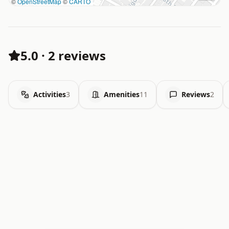
©
OpenStreetMap
©
CARTO
5.0
·
2 reviews
Activities
3
Amenities
11
Reviews
2
.   .   .   .   .   .   .   .   x   x   .   .   .   .   .