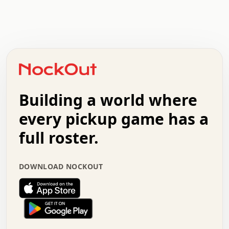
.   .   .   .   .   .   .   .   x   x   .   .   .   .   .
.   .   .   .   .   .   .   .   .   .   .   .   .   .   .
.   .   .   .   o   .   .   .   .   .   +   .   .   .   .
o   .   .   :   .   .   .   .   .   .   x   .   .   +   .
.   +   .   .   .   .   .   .   .   .   .   +   .   .   .
.   .   +   .   .   o   .   .   .   .   .   .   :   .   .
.   .   .   o   .   .   .   .   .   .   .   .   x   .   .
Building a world where
x   .   .   .   .   .   .   .   .   .   .   .   :   .   .
.   .   .   .   .   +   .   .   .   .   .   .   .   +   .
every pickup game has a
.   .   :   .   .   .   .   .   .   .   .   o   .   .   .
full roster.
.   .   .   x   .   .   .   .   .   .   :   .   .   o   .
.   .   .   .   .   :   .   .   .   .   o   .   .   .   .
.   +   .   .   :   .   .   .   .   .   .   .   .   .   x
DOWNLOAD NOCKOUT
.   .   .   .   .   .   .   .   :   .   .   .   .   .   +
.   .   .   .   .   .   .   .   +   .   .   x   .   .   .
.   .   .   .   .   .   :   +   .   .   .   .   .   o   .
.   .   .   .   .   .   .   .   .   .   .   .   .   .   .
.   .   .   :   o   .   .   .   .   .   .   .   +   .   .
.   .   o   .   .   .   .   x   .   .   .   .   .   .   .