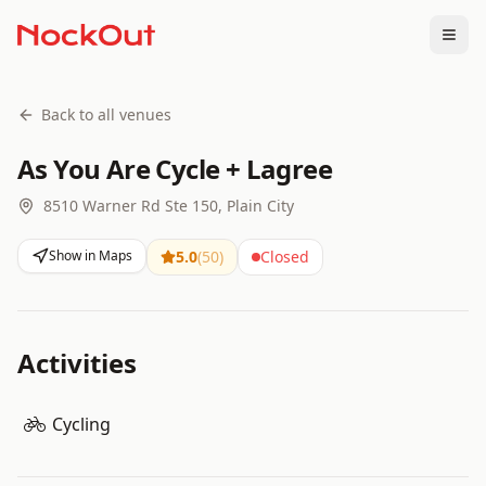
Togg
Back to all venues
As You Are Cycle + Lagree
8510 Warner Rd Ste 150, Plain City
Show in Maps
5.0
(
50
)
Closed
Activities
Cycling