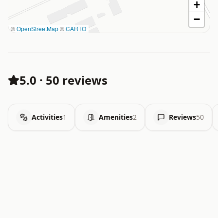
+
−
©
OpenStreetMap
©
CARTO
5.0
·
50 reviews
Activities
1
Amenities
2
Reviews
50