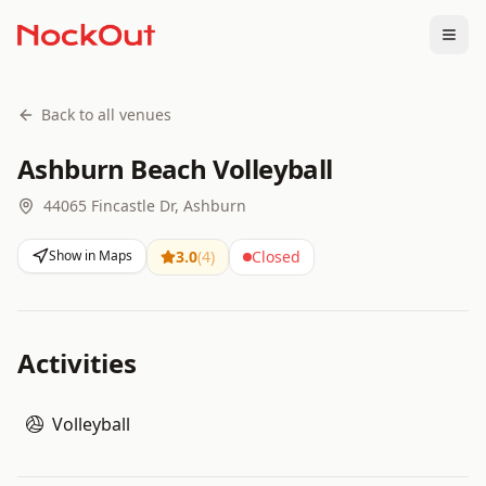
Togg
Back to all venues
Ashburn Beach Volleyball
44065 Fincastle Dr, Ashburn
Show in Maps
3.0
(
4
)
Closed
Activities
Volleyball