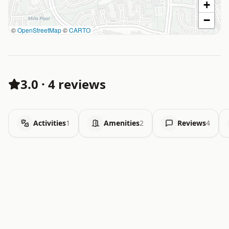
+
−
©
OpenStreetMap
©
CARTO
3.0
·
4 reviews
Activities
1
Amenities
2
Reviews
4