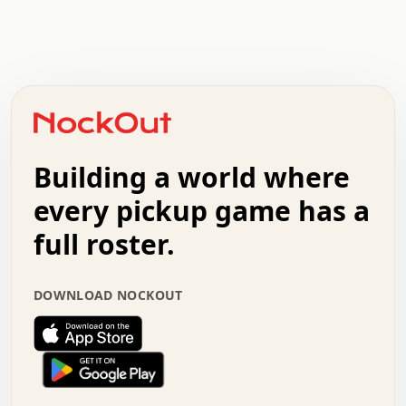
.   .   .   .   .   .   .   .   x   x   .   .   .   .   .
.   .   .   .   .   .   .   .   .   .   .   .   .   .   .
.   .   .   .   o   .   .   .   .   .   +   .   .   .   .
o   .   .   :   .   .   .   .   .   .   x   .   .   +   .
.   +   .   .   .   .   .   .   .   .   .   +   .   .   .
.   .   +   .   .   o   .   .   .   .   .   .   :   .   .
.   .   .   o   .   .   .   .   .   .   .   .   x   .   .
Building a world where
x   .   .   .   .   .   .   .   .   .   .   .   :   .   .
.   .   .   .   .   +   .   .   .   .   .   .   .   +   .
every pickup game has a
.   .   :   .   .   .   .   .   .   .   .   o   .   .   .
full roster.
.   .   .   x   .   .   .   .   .   .   :   .   .   o   .
.   .   .   .   .   :   .   .   .   .   o   .   .   .   .
.   +   .   .   :   .   .   .   .   .   .   .   .   .   x
DOWNLOAD NOCKOUT
.   .   .   .   .   .   .   .   :   .   .   .   .   .   +
.   .   .   .   .   .   .   .   +   .   .   x   .   .   .
.   .   .   .   .   .   :   +   .   .   .   .   .   o   .
.   .   .   .   .   .   .   .   .   .   .   .   .   .   .
.   .   .   :   o   .   .   .   .   .   .   .   +   .   .
.   .   o   .   .   .   .   x   .   .   .   .   .   .   .