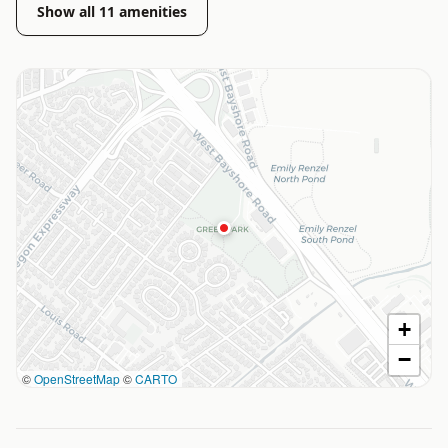
Show all
11
amenities
+
−
©
OpenStreetMap
©
CARTO