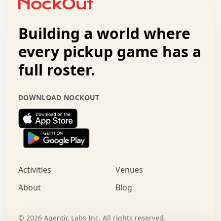
.   +   .   .   .   .   .   .   .   .   .   +   .   .   .
.   .   +   .   .   o   .   .   .   .   .   .   :   .   .
.   .   .   o   .   .   .   .   .   .   .   .   x   .   .
Building a world where
x   .   .   .   .   .   .   .   .   .   .   .   :   .   .
.   .   .   .   .   +   .   .   .   .   .   .   .   +   .
every pickup game has a
.   .   :   .   .   .   .   .   .   .   .   o   .   .   .
full roster.
.   .   .   x   .   .   .   .   .   .   :   .   .   o   .
.   .   .   .   .   :   .   .   .   .   o   .   .   .   .
.   +   .   .   :   .   .   .   .   .   .   .   .   .   x
DOWNLOAD NOCKOUT
.   .   .   .   .   .   .   .   :   .   .   .   .   .   +
.   .   .   .   .   .   .   .   +   .   .   x   .   .   .
.   .   .   .   .   .   :   +   .   .   .   .   .   o   .
.   .   .   .   .   .   .   .   .   .   .   .   .   .   .
.   .   .   :   o   .   .   .   .   .   .   .   +   .   .
.   .   o   .   .   .   .   x   .   .   .   .   .   .   .
:   .   .   .   .   .   .   .   .   .   +   .   .   .   .
Activities
Venues
.   +   .   o   .   .   .   .   o   .   .   .   .   o   .
.   .   .   .   .   x   +   .   .   .   .   .   .   .   .
About
Blog
.   .   +   .   .   .   .   .   .   .   .   :   .   x   .
+   .   .   .   .   .   .   .   .   .   .   .   .   .   .
.   .   .   x   .   o   .   +   .   :   .   .   .   .   .
©
2026
Agentic Labs Inc. All rights reserved.