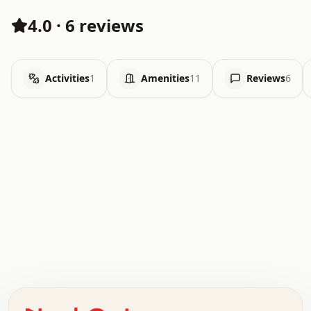
4.0
·
6 reviews
Activities
1
Amenities
11
Reviews
6
.   .   .   .   .   .   .   .   x   x   .   .   .   .   .
.   .   .   .   .   .   .   .   .   .   .   .   .   .   .
.   .   .   .   o   .   .   .   .   .   +   .   .   .   .
o   .   .   :   .   .   .   .   .   .   x   .   .   +   .