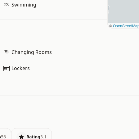
Swimming
©
OpenStreetMa
Changing Rooms
Lockers
s
56
Rating
3.1