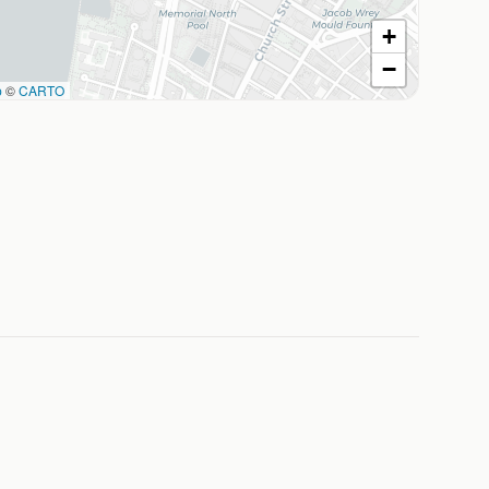
+
−
p
©
CARTO