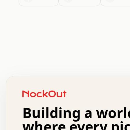
 .   .   .   .   .   .   .   .   x   x   .   .   .   .   
 .   .   .   .   .   .   .   .   .   .   .   .   .   .   
 .   .   .   .   o   .   .   .   .   .   +   .   .   .   
 o   .   .   :   .   .   .   .   .   .   x   .   .   +   
 .   +   .   .   .   .   .   .   .   .   .   +   .   .   
 .   .   +   .   .   o   .   .   .   .   .   .   :   .   
 .   .   .   o   .   .   .   .   .   .   .   .   x   .   
Building a worl
 x   .   .   .   .   .   .   .   .   .   .   .   :   .   
 .   .   .   .   .   +   .   .   .   .   .   .   .   +   
 .   .   :   .   .   .   .   .   .   .   .   o   .   .   
where every pi
 .   .   .   x   .   .   .   .   .   .   :   .   .   o   