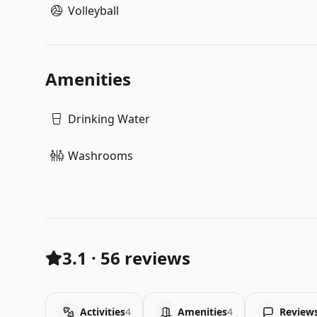
Volleyball
Amenities
Drinking Water
Washrooms
3.1
·
56 reviews
Activities
4
Amenities
4
Review