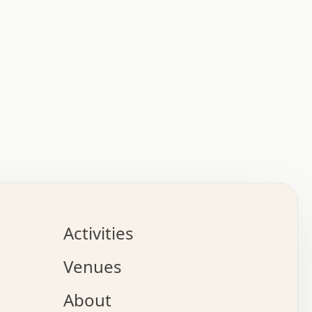
:   :   .   .   .   .   .   .   .   .   .   .   .   .   
.   .   .   :   .   .   +   .   .   o   .   .   x   .   
.   .   .   .   +   o   .   .   .   .   :   +   .   .   
.   .   .   .   o   .   .   .   .   .   .   .   .   .   
.   .   .   +   .   .   .   .   .   .   .   .   .   +   
.   .   .   .   .   .   .   .   .   x   .   .   .   .   
Activities
.   o   .   .   .   .   .   .   .   .   x   .   .   .   
.   .   .   o   .   .   .   x   .   .   .   .   .   .   
Venues
x   .   .   .   :   .   .   .   x   .   .   .   :   .   
o   .   .   .   +   .   .   .   .   .   .   .   .   x   
About
.   .   .   x   .   .   .   .   .   .   :   .   .   .   