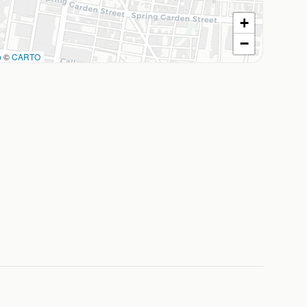
+
−
p
©
CARTO