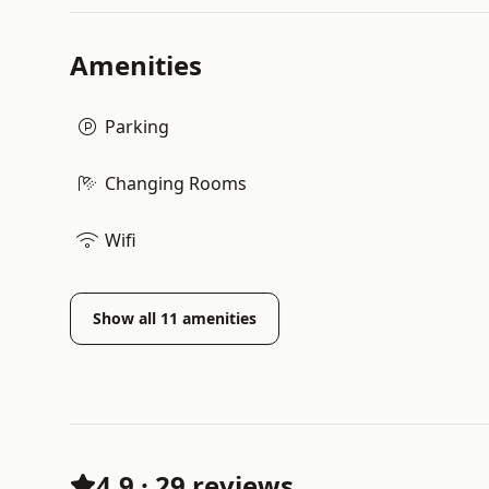
Amenities
Parking
Changing Rooms
Wifi
Show all
11
amenities
4.9
·
29 reviews