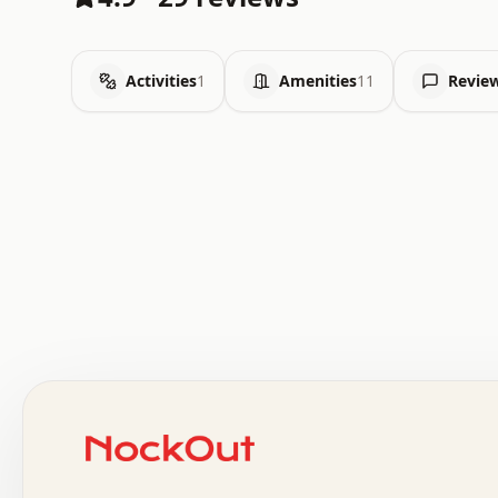
Activities
1
Amenities
11
Revie
 .   .   .   .   .   .   .   .   x   x   .   .   .   .   
 .   .   .   .   .   .   .   .   .   .   .   .   .   .   
 .   .   .   .   o   .   .   .   .   .   +   .   .   .   
 o   .   .   :   .   .   .   .   .   .   x   .   .   +   
 .   +   .   .   .   .   .   .   .   .   .   +   .   .   
 .   .   +   .   .   o   .   .   .   .   .   .   :   .   
 .   .   .   o   .   .   .   .   .   .   .   .   x   .   
 x   .   .   .   .   .   .   .   .   .   .   .   :   .   