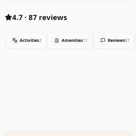
4.7
·
87 reviews
Activities
2
Amenities
11
Reviews
87
.   .   .   .   .   .   .   .   x   x   .   .   .   .   .
.   .   .   .   .   .   .   .   .   .   .   .   .   .   .
.   .   .   .   o   .   .   .   .   .   +   .   .   .   .