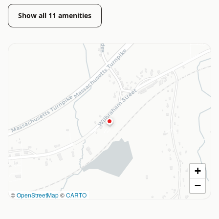
Show all
11
amenities
+
−
©
OpenStreetMap
©
CARTO