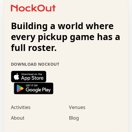
o   .   .   :   .   .   .   .   .   .   x   .   .   +   .
.   +   .   .   .   .   .   .   .   .   .   +   .   .   .
.   .   +   .   .   o   .   .   .   .   .   .   :   .   .
.   .   .   o   .   .   .   .   .   .   .   .   x   .   .
Building a world where
x   .   .   .   .   .   .   .   .   .   .   .   :   .   .
.   .   .   .   .   +   .   .   .   .   .   .   .   +   .
every pickup game has a
.   .   :   .   .   .   .   .   .   .   .   o   .   .   .
full roster.
.   .   .   x   .   .   .   .   .   .   :   .   .   o   .
.   .   .   .   .   :   .   .   .   .   o   .   .   .   .
.   +   .   .   :   .   .   .   .   .   .   .   .   .   x
DOWNLOAD NOCKOUT
.   .   .   .   .   .   .   .   :   .   .   .   .   .   +
.   .   .   .   .   .   .   .   +   .   .   x   .   .   .
.   .   .   .   .   .   :   +   .   .   .   .   .   o   .
.   .   .   .   .   .   .   .   .   .   .   .   .   .   .
.   .   .   :   o   .   .   .   .   .   .   .   +   .   .
.   .   o   .   .   .   .   x   .   .   .   .   .   .   .
:   .   .   .   .   .   .   .   .   .   +   .   .   .   .
Activities
Venues
.   +   .   o   .   .   .   .   o   .   .   .   .   o   .
.   .   .   .   .   x   +   .   .   .   .   .   .   .   .
About
Blog
.   .   +   .   .   .   .   .   .   .   .   :   .   x   .
+   .   .   .   .   .   .   .   .   .   .   .   .   .   .
.   .   .   x   .   o   .   +   .   :   .   .   .   .   .