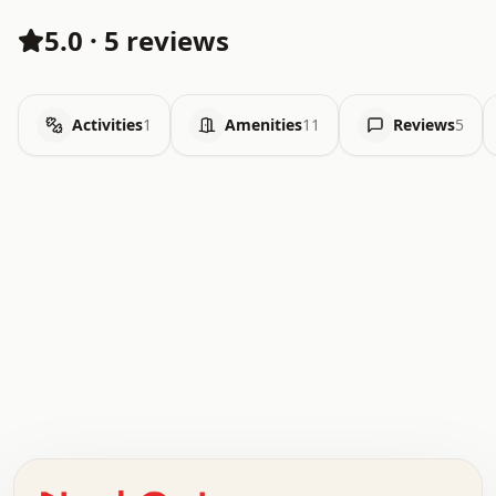
5.0
·
5 reviews
Activities
1
Amenities
11
Reviews
5
.   .   .   .   .   .   .   .   x   x   .   .   .   .   .
.   .   .   .   .   .   .   .   .   .   .   .   .   .   .
.   .   .   .   o   .   .   .   .   .   +   .   .   .   .
o   .   .   :   .   .   .   .   .   .   x   .   .   +   .