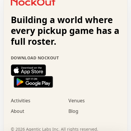
.   +   .   .   .   .   .   .   .   .   .   +   .   .   .
.   .   +   .   .   o   .   .   .   .   .   .   :   .   .
.   .   .   o   .   .   .   .   .   .   .   .   x   .   .
Building a world where
x   .   .   .   .   .   .   .   .   .   .   .   :   .   .
.   .   .   .   .   +   .   .   .   .   .   .   .   +   .
every pickup game has a
.   .   :   .   .   .   .   .   .   .   .   o   .   .   .
full roster.
.   .   .   x   .   .   .   .   .   .   :   .   .   o   .
.   .   .   .   .   :   .   .   .   .   o   .   .   .   .
.   +   .   .   :   .   .   .   .   .   .   .   .   .   x
DOWNLOAD NOCKOUT
.   .   .   .   .   .   .   .   :   .   .   .   .   .   +
.   .   .   .   .   .   .   .   +   .   .   x   .   .   .
.   .   .   .   .   .   :   +   .   .   .   .   .   o   .
.   .   .   .   .   .   .   .   .   .   .   .   .   .   .
.   .   .   :   o   .   .   .   .   .   .   .   +   .   .
.   .   o   .   .   .   .   x   .   .   .   .   .   .   .
:   .   .   .   .   .   .   .   .   .   +   .   .   .   .
Activities
Venues
.   +   .   o   .   .   .   .   o   .   .   .   .   o   .
.   .   .   .   .   x   +   .   .   .   .   .   .   .   .
About
Blog
.   .   +   .   .   .   .   .   .   .   .   :   .   x   .
+   .   .   .   .   .   .   .   .   .   .   .   .   .   .
.   .   .   x   .   o   .   +   .   :   .   .   .   .   .
©
2026
Agentic Labs Inc. All rights reserved.