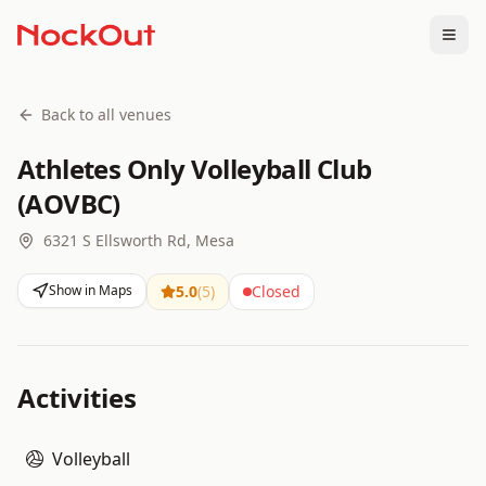
Togg
Back to all venues
Athletes Only Volleyball Club
(AOVBC)
6321 S Ellsworth Rd, Mesa
Show in Maps
5.0
(
5
)
Closed
Activities
Volleyball