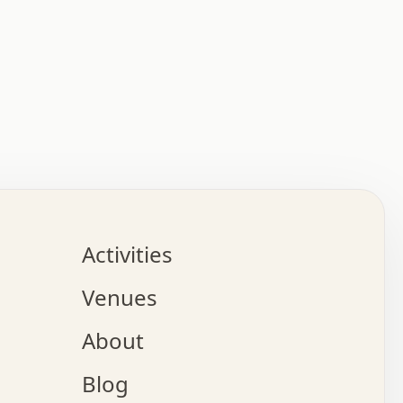
:   :   .   .   .   .   .   .   .   .   .   .   .   .   
.   .   .   :   .   .   +   .   .   o   .   .   x   .   
.   .   .   .   +   o   .   .   .   .   :   +   .   .   
.   .   .   .   o   .   .   .   .   .   .   .   .   .   
.   .   .   +   .   .   .   .   .   .   .   .   .   +   
.   .   .   .   .   .   .   .   .   x   .   .   .   .   
Activities
.   o   .   .   .   .   .   .   .   .   x   .   .   .   
.   .   .   o   .   .   .   x   .   .   .   .   .   .   
Venues
x   .   .   .   :   .   .   .   x   .   .   .   :   .   
o   .   .   .   +   .   .   .   .   .   .   .   .   x   
About
.   .   .   x   .   .   .   .   .   .   :   .   .   .   
.   .   .   .   .   .   +   .   .   .   .   x   .   .   
Blog
.   .   .   .   .   x   .   .   o   .   .   .   .   .   
.   .   .   .   .   .   .   .   .   .   .   .   .   .   