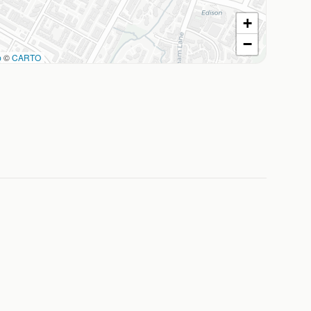
+
−
p
©
CARTO