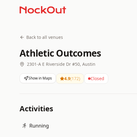
Back to all venues
Athletic Outcomes
2301-A E Riverside Dr #50, Austin
Show in Maps
4.9
(
172
)
Closed
Activities
Running