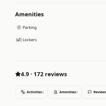
Amenities
Parking
Lockers
4.9
·
172 reviews
Activities
2
Amenities
3
Review