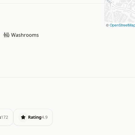
©
OpenStreetMa
Washrooms
s
172
Rating
4.9