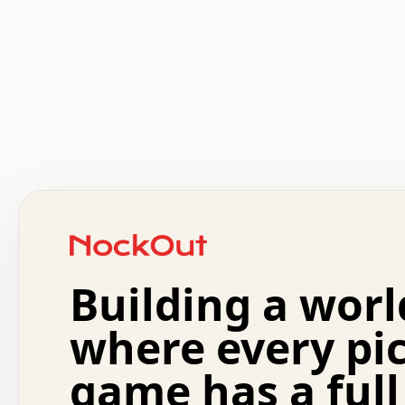
 .   .   .   .   .   .   .   .   x   x   .   .   .   .   
 .   .   .   .   .   .   .   .   .   .   .   .   .   .   
 .   .   .   .   o   .   .   .   .   .   +   .   .   .   
 o   .   .   :   .   .   .   .   .   .   x   .   .   +   
 .   +   .   .   .   .   .   .   .   .   .   +   .   .   
 .   .   +   .   .   o   .   .   .   .   .   .   :   .   
 .   .   .   o   .   .   .   .   .   .   .   .   x   .   
Building a worl
 x   .   .   .   .   .   .   .   .   .   .   .   :   .   
 .   .   .   .   .   +   .   .   .   .   .   .   .   +   
 .   .   :   .   .   .   .   .   .   .   .   o   .   .   
where every pi
 .   .   .   x   .   .   .   .   .   .   :   .   .   o   
 .   .   .   .   .   :   .   .   .   .   o   .   .   .   
game has a full
 .   +   .   .   :   .   .   .   .   .   .   .   .   .   
 .   .   .   .   .   .   .   .   :   .   .   .   .   .   