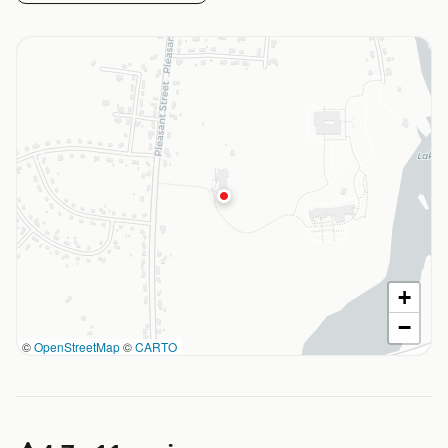
+
−
©
OpenStreetMap
©
CARTO