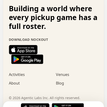
.   .   .   o   .   .   .   .   .   .   .   .   x   .   .
Building a world where
x   .   .   .   .   .   .   .   .   .   .   .   :   .   .
.   .   .   .   .   +   .   .   .   .   .   .   .   +   .
every pickup game has a
.   .   :   .   .   .   .   .   .   .   .   o   .   .   .
full roster.
.   .   .   x   .   .   .   .   .   .   :   .   .   o   .
.   .   .   .   .   :   .   .   .   .   o   .   .   .   .
.   +   .   .   :   .   .   .   .   .   .   .   .   .   x
DOWNLOAD NOCKOUT
.   .   .   .   .   .   .   .   :   .   .   .   .   .   +
.   .   .   .   .   .   .   .   +   .   .   x   .   .   .
.   .   .   .   .   .   :   +   .   .   .   .   .   o   .
.   .   .   .   .   .   .   .   .   .   .   .   .   .   .
.   .   .   :   o   .   .   .   .   .   .   .   +   .   .
.   .   o   .   .   .   .   x   .   .   .   .   .   .   .
:   .   .   .   .   .   .   .   .   .   +   .   .   .   .
Activities
Venues
.   +   .   o   .   .   .   .   o   .   .   .   .   o   .
.   .   .   .   .   x   +   .   .   .   .   .   .   .   .
About
Blog
.   .   +   .   .   .   .   .   .   .   .   :   .   x   .
+   .   .   .   .   .   .   .   .   .   .   .   .   .   .
.   .   .   x   .   o   .   +   .   :   .   .   .   .   .
©
2026
Agentic Labs Inc. All rights reserved.
.   .   .   .   .   .   .   .   .   .   .   .   .   .   
Terms of Service
Privacy Policy