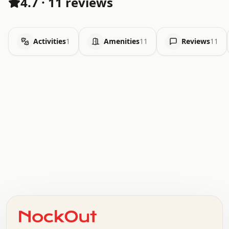
4.7
·
11 reviews
Activities
1
Amenities
11
Reviews
11
.   .   .   .   .   .   .   .   x   x   .   .   .   .   .
.   .   .   .   .   .   .   .   .   .   .   .   .   .   .
.   .   .   .   o   .   .   .   .   .   +   .   .   .   .
o   .   .   :   .   .   .   .   .   .   x   .   .   +   .
.   +   .   .   .   .   .   .   .   .   .   +   .   .   .
.   .   +   .   .   o   .   .   .   .   .   .   :   .   .