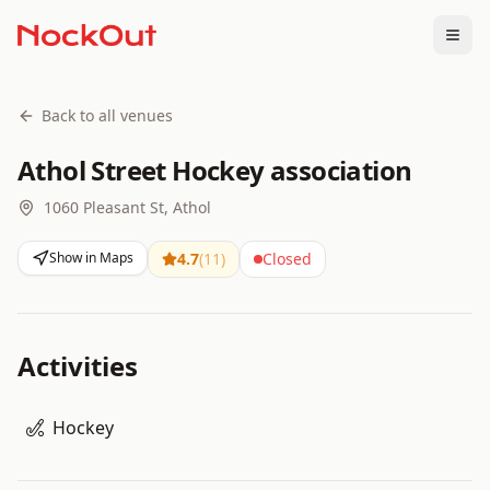
Togg
Back to all venues
Athol Street Hockey association
1060 Pleasant St, Athol
Show in Maps
4.7
(
11
)
Closed
Activities
Hockey