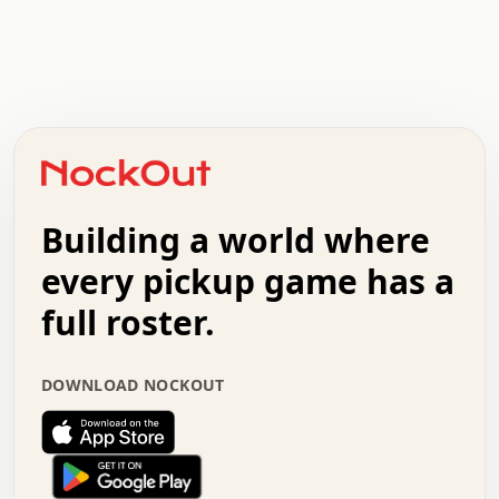
.   .   .   .   .   .   .   .   x   x   .   .   .   .   .
.   .   .   .   .   .   .   .   .   .   .   .   .   .   .
.   .   .   .   o   .   .   .   .   .   +   .   .   .   .
o   .   .   :   .   .   .   .   .   .   x   .   .   +   .
.   +   .   .   .   .   .   .   .   .   .   +   .   .   .
.   .   +   .   .   o   .   .   .   .   .   .   :   .   .
.   .   .   o   .   .   .   .   .   .   .   .   x   .   .
Building a world where
x   .   .   .   .   .   .   .   .   .   .   .   :   .   .
.   .   .   .   .   +   .   .   .   .   .   .   .   +   .
every pickup game has a
.   .   :   .   .   .   .   .   .   .   .   o   .   .   .
full roster.
.   .   .   x   .   .   .   .   .   .   :   .   .   o   .
.   .   .   .   .   :   .   .   .   .   o   .   .   .   .
.   +   .   .   :   .   .   .   .   .   .   .   .   .   x
DOWNLOAD NOCKOUT
.   .   .   .   .   .   .   .   :   .   .   .   .   .   +
.   .   .   .   .   .   .   .   +   .   .   x   .   .   .
.   .   .   .   .   .   :   +   .   .   .   .   .   o   .
.   .   .   .   .   .   .   .   .   .   .   .   .   .   .
.   .   .   :   o   .   .   .   .   .   .   .   +   .   .