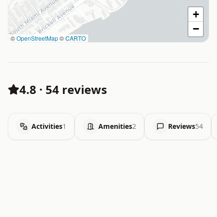
+
−
©
OpenStreetMap
©
CARTO
4.8
·
54 reviews
Activities
1
Amenities
2
Reviews
54