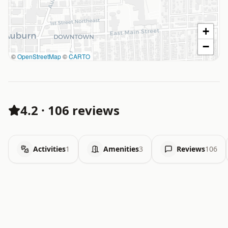
+
−
©
OpenStreetMap
©
CARTO
4.2
·
106 reviews
Activities
1
Amenities
3
Reviews
106