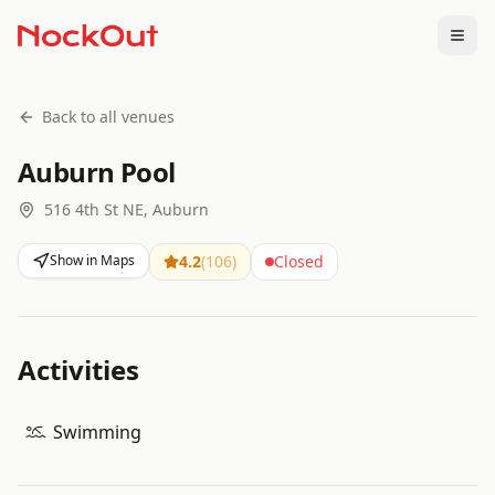
Togg
Back to all venues
Auburn Pool
516 4th St NE, Auburn
Show in Maps
4.2
(
106
)
Closed
Activities
Swimming