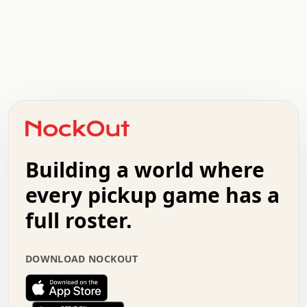
.   .   .   .   .   .   .   .   x   x   .   .   .   .   .
.   .   .   .   .   .   .   .   .   .   .   .   .   .   .
.   .   .   .   o   .   .   .   .   .   +   .   .   .   .
o   .   .   :   .   .   .   .   .   .   x   .   .   +   .
.   +   .   .   .   .   .   .   .   .   .   +   .   .   .
.   .   +   .   .   o   .   .   .   .   .   .   :   .   .
.   .   .   o   .   .   .   .   .   .   .   .   x   .   .
Building a world where
x   .   .   .   .   .   .   .   .   .   .   .   :   .   .
.   .   .   .   .   +   .   .   .   .   .   .   .   +   .
every pickup game has a
.   .   :   .   .   .   .   .   .   .   .   o   .   .   .
full roster.
.   .   .   x   .   .   .   .   .   .   :   .   .   o   .
.   .   .   .   .   :   .   .   .   .   o   .   .   .   .
.   +   .   .   :   .   .   .   .   .   .   .   .   .   x
DOWNLOAD NOCKOUT
.   .   .   .   .   .   .   .   :   .   .   .   .   .   +
.   .   .   .   .   .   .   .   +   .   .   x   .   .   .
.   .   .   .   .   .   :   +   .   .   .   .   .   o   .
.   .   .   .   .   .   .   .   .   .   .   .   .   .   .