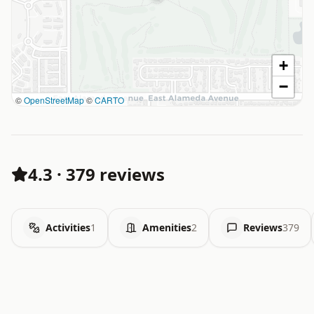
+
−
©
OpenStreetMap
©
CARTO
4.3
·
379 reviews
Activities
1
Amenities
2
Reviews
379