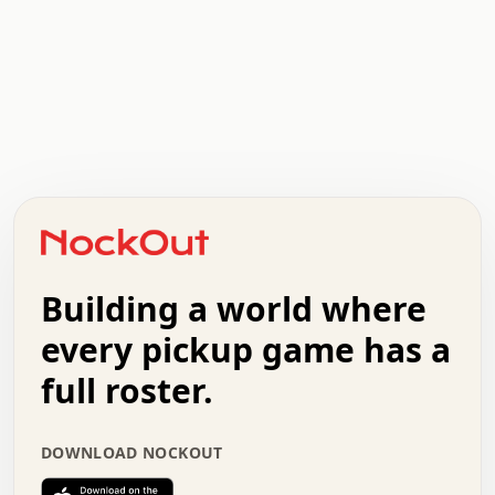
.   .   .   .   .   .   .   .   x   x   .   .   .   .   .
.   .   .   .   .   .   .   .   .   .   .   .   .   .   .
.   .   .   .   o   .   .   .   .   .   +   .   .   .   .
o   .   .   :   .   .   .   .   .   .   x   .   .   +   .
.   +   .   .   .   .   .   .   .   .   .   +   .   .   .
.   .   +   .   .   o   .   .   .   .   .   .   :   .   .
.   .   .   o   .   .   .   .   .   .   .   .   x   .   .
Building a world where
x   .   .   .   .   .   .   .   .   .   .   .   :   .   .
.   .   .   .   .   +   .   .   .   .   .   .   .   +   .
every pickup game has a
.   .   :   .   .   .   .   .   .   .   .   o   .   .   .
full roster.
.   .   .   x   .   .   .   .   .   .   :   .   .   o   .
.   .   .   .   .   :   .   .   .   .   o   .   .   .   .
.   +   .   .   :   .   .   .   .   .   .   .   .   .   x
DOWNLOAD NOCKOUT
.   .   .   .   .   .   .   .   :   .   .   .   .   .   +
.   .   .   .   .   .   .   .   +   .   .   x   .   .   .