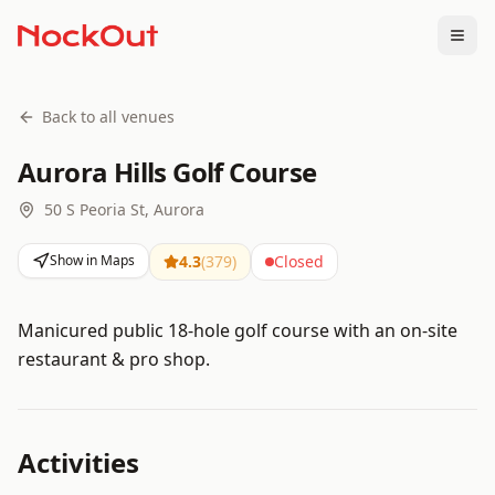
Togg
Back to all venues
Aurora Hills Golf Course
50 S Peoria St, Aurora
Show in Maps
4.3
(
379
)
Closed
Manicured public 18-hole golf course with an on-site
restaurant & pro shop.
Activities