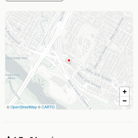
+
−
©
OpenStreetMap
©
CARTO