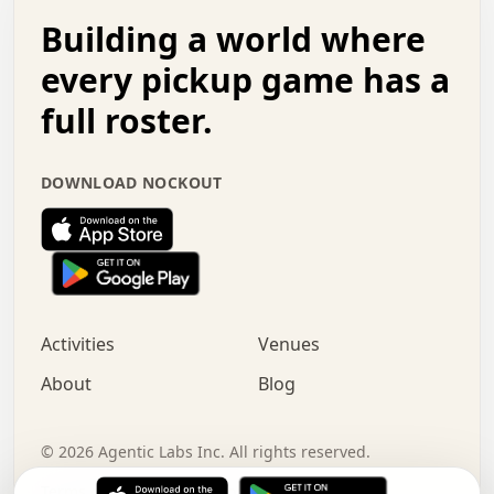
.   .   .   o   .   .   .   .   .   .   .   .   x   .   .
Building a world where
x   .   .   .   .   .   .   .   .   .   .   .   :   .   .
.   .   .   .   .   +   .   .   .   .   .   .   .   +   .
every pickup game has a
.   .   :   .   .   .   .   .   .   .   .   o   .   .   .
full roster.
.   .   .   x   .   .   .   .   .   .   :   .   .   o   .
.   .   .   .   .   :   .   .   .   .   o   .   .   .   .
.   +   .   .   :   .   .   .   .   .   .   .   .   .   x
DOWNLOAD NOCKOUT
.   .   .   .   .   .   .   .   :   .   .   .   .   .   +
.   .   .   .   .   .   .   .   +   .   .   x   .   .   .
.   .   .   .   .   .   :   +   .   .   .   .   .   o   .
.   .   .   .   .   .   .   .   .   .   .   .   .   .   .
.   .   .   :   o   .   .   .   .   .   .   .   +   .   .
.   .   o   .   .   .   .   x   .   .   .   .   .   .   .
:   .   .   .   .   .   .   .   .   .   +   .   .   .   .
Activities
Venues
.   +   .   o   .   .   .   .   o   .   .   .   .   o   .
.   .   .   .   .   x   +   .   .   .   .   .   .   .   .
About
Blog
.   .   +   .   .   .   .   .   .   .   .   :   .   x   .
+   .   .   .   .   .   .   .   .   .   .   .   .   .   .
.   .   .   x   .   o   .   +   .   :   .   .   .   .   .
©
2026
Agentic Labs Inc. All rights reserved.
.   .   .   .   .   .   .   .   .   .   .   .   .   .   
Terms of Service
Privacy Policy