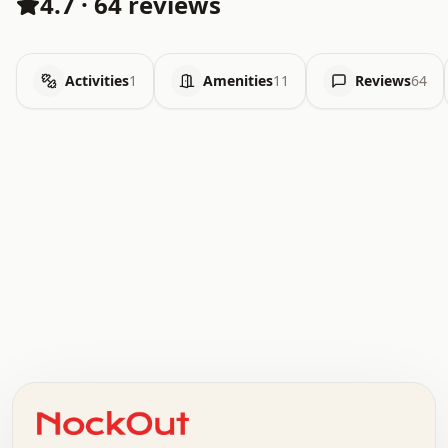
4.7
·
64 reviews
Activities
1
Amenities
11
Reviews
64
.   .   .   .   .   .   .   .   x   x   .   .   .   .   .
.   .   .   .   .   .   .   .   .   .   .   .   .   .   .
.   .   .   .   o   .   .   .   .   .   +   .   .   .   .
o   .   .   :   .   .   .   .   .   .   x   .   .   +   .
.   +   .   .   .   .   .   .   .   .   .   +   .   .   .
.   .   +   .   .   o   .   .   .   .   .   .   :   .   .